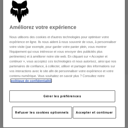
Pantalons
Protections
Pantalons
Chemises
Pantalons
Masques
Voir tout
Gants
Chaussettes
Shorts
Améliorez votre expérience
Voir tout
Vestes
Nous utilisons des cookies et d'autres technologies pour optimiser votre
Vestes
Femme
expérience en ligne. Ils nous aident à nous souvenir de vous, à personnaliser
votre visite (par exemple, pour garder votre panier plein, vous montrer
Protections
l'équipement qui vous intéresse et vous envoyer des publicités plus
T-shirts et tops
Gants
Moto
pertinentes) et à améliorer notre site web. En cliquant sur « Accepter et
Masques
continuer », vous acceptez ces technologies et nous autorisez, ainsi que nos
Sweats et Pulls
partenaires de confiance, à collecter, utiliser et partager des informations sur
Protections
Casques
vos interactions avec le site afin de personnaliser votre expérience et votre
Vestes
Chaussettes
contenu numérique. Vous souhaitez en savoir plus ? Consultez notre
Maillots
Pantalons
politique de confidentialité
.
Masques
Avis
Pantalons
Sacs et accessoires
Chemises
Gants Dirtpaw
Bottes
Chaussettes
Gérer les préférences
Voir tout
Pièces de rechange
Protections
Article n°
25796-176-2X
Accessoires
Refuser les cookies optionnels
Accepter et continuer
Gants
Price reduced from
to
39,99 €
27,99 €
30% OFF
Enfants
Masques
Pièces de rechange