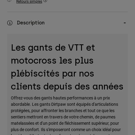
Retours simples
Accessoires
Tous les accessoires
Description
Sacs et sacs à dos
Chapeaux et Casquettes
Les gants de VTT et
Voir tout
motocross les plus
plébiscités par nos
clients depuis des années
Offrez-vous des gants hautes performances à un prix
abordable. Les gants Dirtpaw sont équipés d'articulations
protégées, pour affronter les branches et tout ce que les
sentiers mettront en travers de votre chemin, de paumes
matelassées et d'un point de fléchissement supérieur, pour
plus de confort. Ils s'imposeront comme un choix idéal pour