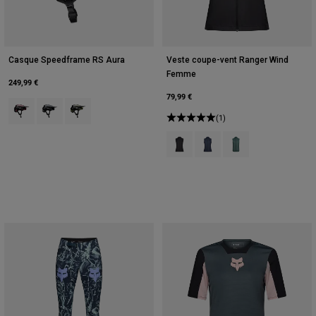
Casque Speedframe RS Aura
Veste coupe-vent Ranger Wind
Femme
249,99 €
79,99 €
Product swatch type of Berry.
Product swatch type of Galaxy Blue.
Product swatch type of Vert Lime.
(1)
Product swatch type of Noir.
Product swatch type of Bleu
Product swatch type 