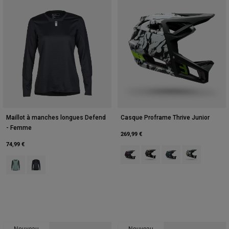
Maillot à manches longues Defend
Casque Proframe Thrive Junior
- Femme
269,99 €
74,99 €
Product swatch type of Marron fo
Product swatch type of Br
Product swatch type 
Product swatch
Product swatch type of Arctic Blue.
Product swatch type of Noir.
Nouveau
Nouveau