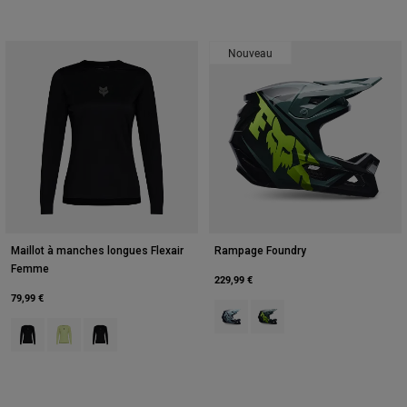
Nouveau
Maillot à manches longues Flexair
Rampage Foundry
Femme
229,99 €
79,99 €
Product swatch type of Bleu minui
Product swatch type of Ver
Product swatch type of Noir.
Product swatch type of Vert Lime.
Product swatch type of Vert sauge.