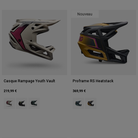
Nouveau
Casque Rampage Youth Vault
Proframe RS Heatstack
219,99 €
369,99 €
Product swatch type of Blanc craie.
Product swatch type of Gris étain.
Product swatch type of Vert sauge.
Product swatch type of Arctic Blue
Product swatch type of Jau