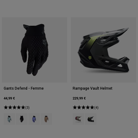
Gants Defend - Femme
Rampage Vault Helmet
44,99 €
229,99 €
(3)
(4)
Product swatch type of Arctic Blue.
Product swatch type of Noir.
Product swatch type of Myrtille.
Product swatch type of Brun Sucre.
Product swatch type of Blanc crai
Product swatch type of Gris