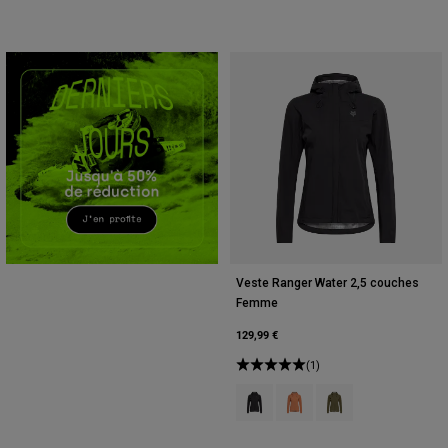
Accessoires
Tous les accessoires
Sacs et sacs à dos
Chapeaux et Casquettes
Voir tout
Veste Ranger Water 2,5 couches
Femme
129,99 €
(1)
Product swatch type of Noir.
Product swatch type of Cora
Product swatch type o