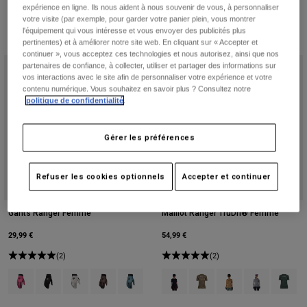
expérience en ligne. Ils nous aident à nous souvenir de vous, à personnaliser
votre visite (par exemple, pour garder votre panier plein, vous montrer
l'équipement qui vous intéresse et vous envoyer des publicités plus
pertinentes) et à améliorer notre site web. En cliquant sur « Accepter et
continuer », vous acceptez ces technologies et nous autorisez, ainsi que nos
partenaires de confiance, à collecter, utiliser et partager des informations sur
vos interactions avec le site afin de personnaliser votre expérience et votre
contenu numérique. Vous souhaitez en savoir plus ? Consultez notre
politique de confidentialité
.
Gérer les préférences
Refuser les cookies optionnels
Accepter et continuer
Gants Ranger Femme
Maillot Ranger TruDri® Femme
29,99 €
54,99 €
(2)
(2)
Product swatch type of Berry.
Product swatch type of Noir.
Product swatch type of Blanc craie.
Product swatch type of Vert militaire.
Product swatch type of Vert sauge.
Product swatch type of Noir.
Product swatch type of Brun
Product swatch type
Product swatch
Product 