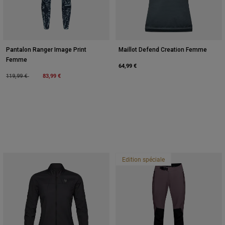
Pantalon Ranger Image Print
Maillot Defend Creation Femme
Femme
64,99 €
Price reduced from
to
83,99 €
119,99 €
Edition spéciale