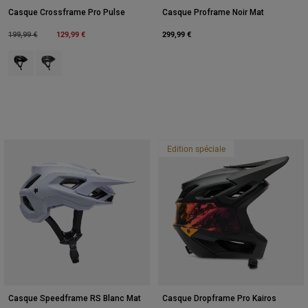
Casque Crossframe Pro Pulse
Casque Proframe Noir Mat
Price reduced from
to
129,99 €
299,99 €
199,99 €
Product swatch type of Rose Poussière.
Product swatch type of Sable.
Edition spéciale
Casque Speedframe RS Blanc Mat
Casque Dropframe Pro Kairos