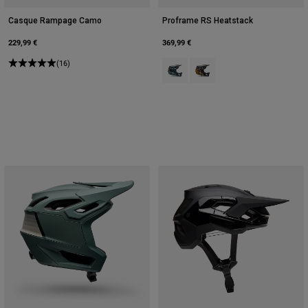
Casque Rampage Camo
Proframe RS Heatstack
229,99 €
369,99 €
(16)
Product swatch type of Arctic Blue
Product swatch type of Jau