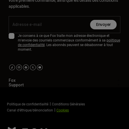
votre première commande, ainsi que les détails des conditions
applicables.
Envoyer
Je consens à ce que Fox traite mon adresse électronique et
m'envoie des courriels commerciaux conformément à sa
politique
de confidentialité
. Les abonnés peuvent se désabonner à tout
moment.
Fox
Support
Politique de confidentialité
Conditions Générales
Canal d’éthique/dénonciation
Cookies