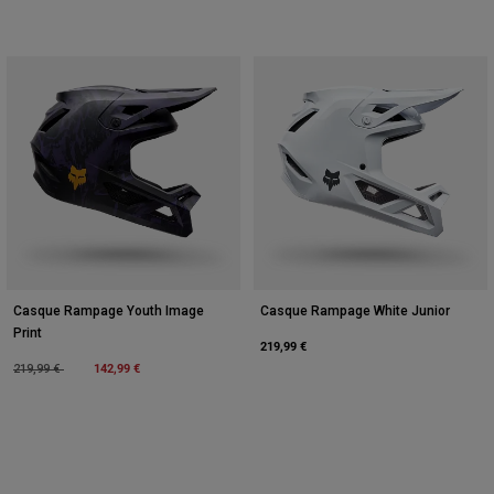
Casque Rampage Youth Image
Casque Rampage White Junior
Print
219,99 €
Price reduced from
to
142,99 €
219,99 €