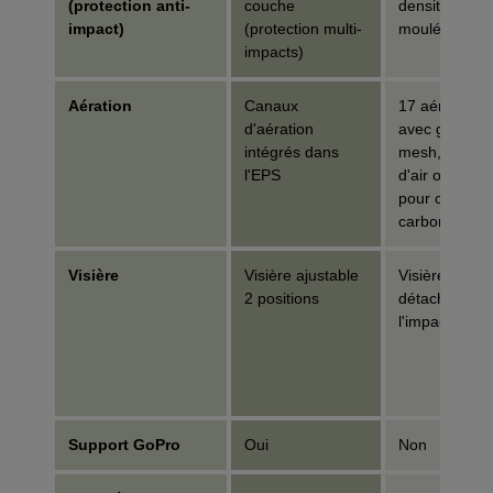
(protection anti-
couche
densité Variz
impact)
(protection multi-
moulé
impacts)
Aération
Canaux
17 aérations
d'aération
avec grilles
intégrés dans
mesh, circula
l'EPS
d'air optimisé
pour construc
carbone
Visière
Visière ajustable
Visière fixe «
2 positions
détachable »
l'impact
Support GoPro
Oui
Non