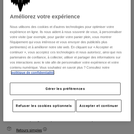
Vestes
Explorer Moto
T-shirts
Chaussettes
Couleur -
Berry
Sweats et Pulls
Améliorez votre expérience
Voir tout
Product Help
Voir tout
Explorer VTT
Nous utilisons des cookies et d'autres technologies pour optimiser votre
expérience en ligne. Ils nous aident à nous souvenir de vous, à personnaliser
Guide équipements MOTO
votre visite (par exemple, pour garder votre panier plein, vous montrer
sélectionné
l'équipement qui vous intéresse et vous envoyer des publicités plus
Vêtements Casual
Product Help
pertinentes) et à améliorer notre site web. En cliquant sur « Accepter et
Accessoires
Guide d'entretien d'un casque
continuer », vous acceptez ces technologies et nous autorisez, ainsi que nos
Tableau des tailles
partenaires de confiance, à collecter, utiliser et partager des informations sur
Guide équipements VTT
Tops
Guide d'entretien des bottes
Chapeaux et Casquettes
vos interactions avec le site afin de personnaliser votre expérience et votre
Sweats et Pulls
contenu numérique. Vous souhaitez en savoir plus ? Consultez notre
Guide d'entretien d'un casque
XS
S
M
L
XL
2XL
Sacs et sacs à dos
politique de confidentialité
.
Vestes
Chaussettes
Pantalons
Gérer les préférences
Stickers
Ajouter au panier
Shorts
Autres accessoires
Short-de-Bain
Refuser les cookies optionnels
Accepter et continuer
Voir tout
Voir tout
Frais de port gratuits pour toute commande supérieure à 125€
Retours simples