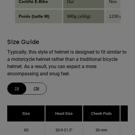
Certifié E-Bike
Oui
Non
Poids (taille M)
980g (±50g)
1230 g (±50 g
Size Guide
Typically, this style of helmet is designed to fit similar to
a motorcycle helmet rather than a traditional bicycle
helmet. As a result, you can expect a more
encompassing and snug feel.
IN
CM
Size
Head Size
Cheek Pads
H
XS
20.9-21.3"
30 mm
6 5