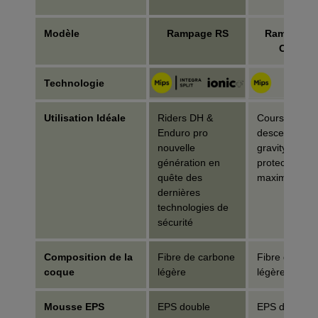
Modèle
Rampage RS
Rampage P
Carbon
Technologie
Utilisation Idéale
Riders DH &
Course de
Enduro pro
descente et
nouvelle
gravity ;
génération en
protection
quête des
maximale
dernières
technologies de
sécurité
Composition de la
Fibre de carbone
Fibre de car
coque
légère
légère
Mousse EPS
EPS double
EPS double