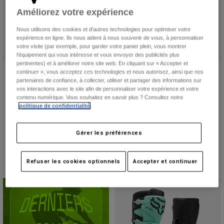
Accessoires
Améliorez votre expérience
Tous les accessoires
Nous utilisons des cookies et d'autres technologies pour optimiser votre
expérience en ligne. Ils nous aident à nous souvenir de vous, à personnaliser
Sacs et sacs à dos
votre visite (par exemple, pour garder votre panier plein, vous montrer
l'équipement qui vous intéresse et vous envoyer des publicités plus
Chapeaux et Casquettes
pertinentes) et à améliorer notre site web. En cliquant sur « Accepter et
Bottes Comp Femme
Bottes Motion
continuer », vous acceptez ces technologies et nous autorisez, ainsi que nos
Voir tout
partenaires de confiance, à collecter, utiliser et partager des informations sur
Price reduced from
to
173,99 €
Price reduced from
to
245,99 €
289,99 €
409,99 €
vos interactions avec le site afin de personnaliser votre expérience et votre
contenu numérique. Vous souhaitez en savoir plus ? Consultez notre
(2)
(3)
politique de confidentialité
.
Gérer les préférences
Refuser les cookies optionnels
Accepter et continuer