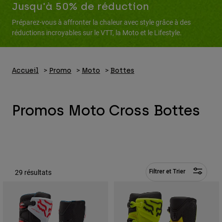
Pantalons
Jusqu'à 50% de réduction
Protections
Pantalons
Chemises
Préparez-vous à affronter la chaleur avec style grâce à des
Pantalons
Masques
réductions incroyables sur le VTT, la Moto et le Lifestyle.
Voir tout
Gants
Chaussettes
Shorts
Voir tout
Vestes
Vestes
Accueil
Promo
Moto
Bottes
Femme
Protections
T-shirts et tops
Gants
Moto
Promos Moto Cross Bottes
Masques
Sweats et Pulls
Protections
Casques
Vestes
Chaussettes
Maillots
Pantalons
Masques
Pantalons
Sacs et accessoires
Chemises
Bottes
Chaussettes
Voir tout
29 résultats
Filtrer et Trier
Pièces de rechange
Protections
Accessoires
Gants
Enfants
Masques
Pièces de rechange