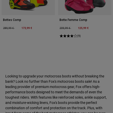
Bottes Comp
Botte Femme Comp
Price reduced from
to
173,99 €
Price reduced from
to
125,99 €
289,99 €
209,99 €
(9)
Looking to upgrade your motocross boots without breaking the
bank? Look no further than Fox's motocross boots sale! As a
leading provider of premium motocross gear, Fox offers high-
performance boots designed to meet the demands of even the
toughest riders. With features like reinforced soles, ankle support,
and moisture-wicking liners, Fox's boots provide the perfect
combination of comfort and protection on the track. Plus, with