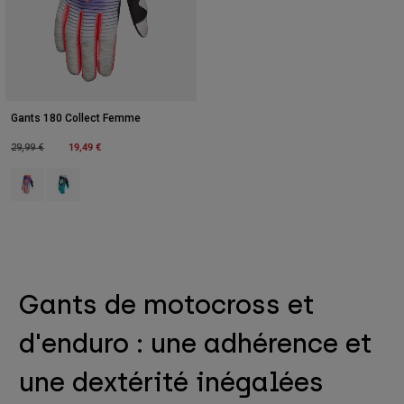
Gants 180 Collect Femme
Price reduced from
to
19,49 €
29,99 €
Product swatch type of Crème.
Product swatch type of Vert menthe verte.
Gants de motocross et
d'enduro : une adhérence et
une dextérité inégalées