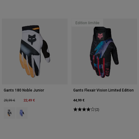
Edition limitée
Gants 180 Noble Junior
Gants Flexair Vision Limited Edition
Price reduced from
to
22,49 €
44,99 €
29,99 €
(2)
Product swatch type of Noir/Blanc.
Product swatch type of Purple Dove.