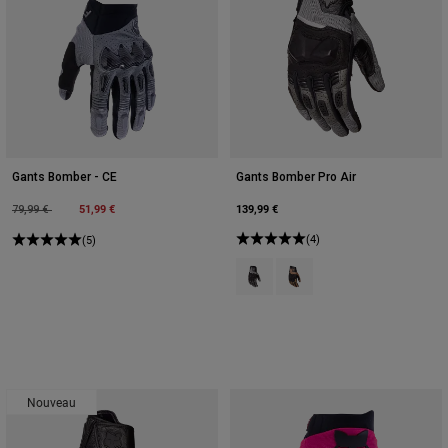
Gants Bomber - CE
Gants Bomber Pro Air
Price reduced from
to
51,99 €
139,99 €
79,99 €
(4)
(5)
Product swatch type of Noir/Gris.
Product swatch type of Brun
Nouveau