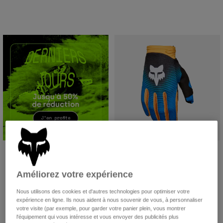
Accessoires
Tous les accessoires
Sacs et sacs à dos
Chapeaux et Casquettes
Voir tout
Gants 180 Collect
Price reduced from
to
19,49 €
29,99 €
Améliorez votre expérience
(3)
Nous utilisons des cookies et d'autres technologies pour optimiser votre
Product swatch type of Bleu.
Product swatch type of Viole
expérience en ligne. Ils nous aident à nous souvenir de vous, à personnaliser
votre visite (par exemple, pour garder votre panier plein, vous montrer
l'équipement qui vous intéresse et vous envoyer des publicités plus