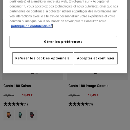
pertinentes) et à améliorer notre site web. En cliquant sur « Accepter et
continuer », vous acceptez ces technologies et nous autorisez, ainsi que nos
partenaires de confiance, à collecter, utiliser et partager des informations sur
vos interactions avec le site afin de personnaliser votre expérience et votre
contenu numérique. Vous souhaitez en savoir plus ? Consultez notre
politique de confidentialité
.
Gérer les préférences
Refuser les cookies optionnels
Accepter et continuer
Gants 180 Kairos
Gants 180 Image Cosmo
Price reduced from
to
19,49 €
Price reduced from
to
19,49 €
29,99 €
29,99 €
(1)
(3)
Product swatch type of Mandarine.
Product swatch type of Turquoise.
Product swatch type of Blanc/Rouge fluorescent.