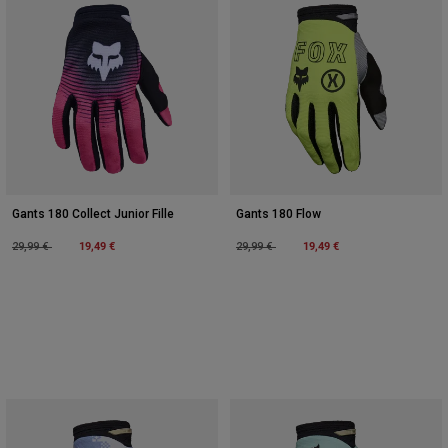
Gants 180 Collect Junior Fille
Gants 180 Flow
Price reduced from
to
19,49 €
Price reduced from
to
19,49 €
29,99 €
29,99 €