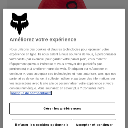
Pantalons
Protections
Pantalons
Chemises
Pantalons
Masques
Voir tout
Gants
Chaussettes
Shorts
Voir tout
Vestes
Améliorez votre expérience
Vestes
Femme
Protections
Nous utilisons des cookies et d'autres technologies pour optimiser votre
T-shirts et tops
Gants
expérience en ligne. Ils nous aident à nous souvenir de vous, à personnaliser
Moto
votre visite (par exemple, pour garder votre panier plein, vous montrer
Masques
Sweats et Pulls
l'équipement qui vous intéresse et vous envoyer des publicités plus
Protections
Casques
pertinentes) et à améliorer notre site web. En cliquant sur « Accepter et
Vestes
continuer », vous acceptez ces technologies et nous autorisez, ainsi que nos
Chaussettes
Maillots
partenaires de confiance, à collecter, utiliser et partager des informations sur
Pantalons
Masques
vos interactions avec le site afin de personnaliser votre expérience et votre
Pantalons
contenu numérique. Vous souhaitez en savoir plus ? Consultez notre
Sacs et accessoires
Chemises
Avis
politique de confidentialité
.
Bottes
Chaussettes
Voir tout
Gants Flexair
Pièces de rechange
Protections
Gérer les préférences
Accessoires
Gants
Article n°
33725
Enfants
Masques
Pièces de rechange
Refuser les cookies optionnels
Accepter et continuer
44,99 €