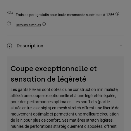
Accessoires
Frais de port gratuits pour toute commande supérieure à 125€
Tous les accessoires
Retours simples
Sacs et sacs à dos
Chapeaux et Casquettes
Voir tout
Description
Coupe exceptionnelle et
sensation de légèreté
Les gants Flexair sont dotés d'une construction minimaliste,
alliée à une coupe exceptionnelle et à une légèreté inégalée,
pour des performances optimales. Les soufflets (partie
située entre les doigts) en mesh stretch offrent une liberté de
mouvement optimale et permettent une meilleure circulation
de l'air, pour plus de confort. Ses matières stretch légères,
munies de perforations stratégiquement disposées, offrent