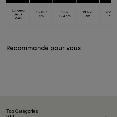
Longueur
18-18.7
18.7-
19.4-20
20-20.6
De La
cm
19.4 cm
cm
cm
Main
Recommandé pour vous
Top Catégories
VTT