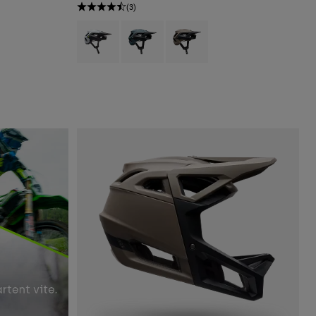
(3)
Product swatch type of Noir/Blanc.
Product swatch type of Bleu Cobalt profond.
Product swatch type of Brun mus