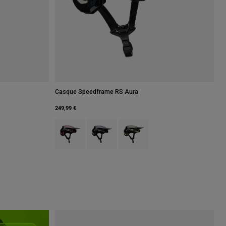
Casque Speedframe RS Aura
249,99 €
Product swatch type of Berry.
Product swatch type of Galaxy Blue.
Product swatch type of Vert Lime.
 à papa.
alaxy Blue.
 type of Blanc.