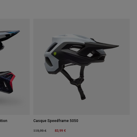
tion
Casque Speedframe 5050
Price reduced from
to
83,99 €
119,99 €