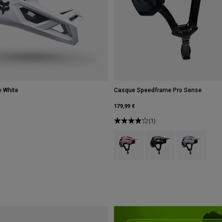
 White
Casque Speedframe Pro Sense
179,99 €
(1)
Product swatch type of Rose barbe
Product swatch type of G
Product swatch