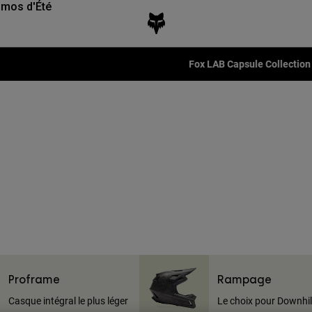
mos d'Été
Fox LAB Capsule Collection -
Voir la collection
Proframe
Rampage
Casque intégral le plus léger
Le choix pour Downhil