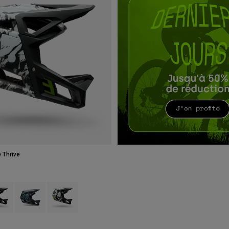
 Thrive
 type of Marron foncé.
ct swatch type of Brun muscade.
Product swatch type of Vert sauge.
Product swatch type of Blanc.