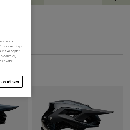
ent à nous
l'équipement qui
 sur « Accepter
à collecter,
e et votre
t continuer