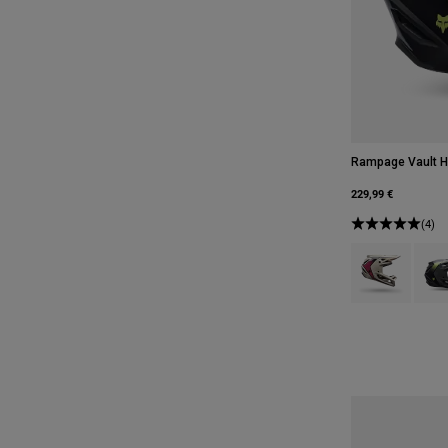
Rampage Vault H
229,99 €
(4)
Product swatch 
Produ