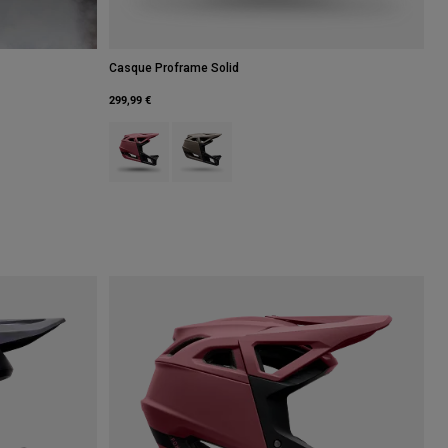
Casque Proframe Solid
299,99 €
Product swatch type of Berry.
Product swatch type of Brun muscade.