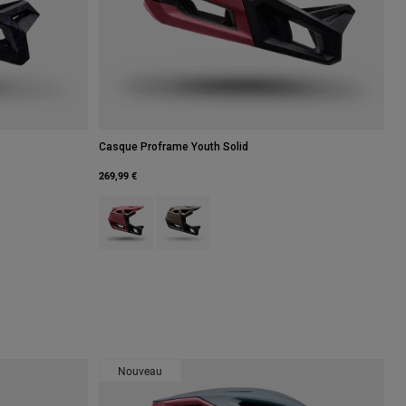
Casque Proframe Youth Solid
269,99 €
Product swatch type of Berry.
Product swatch type of Brun muscade.
iolet Prune.
Nouveau