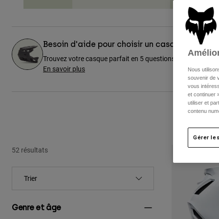
Besoin d'aide pour choisir un casque ?
Amélior
Trouvez votre casque parfait en 5 questions rapides :
En savoir plus
Nous utilison
souvenir de v
vous intéress
et continuer 
utiliser et p
contenu numé
Gérer le
52 résultats
Genre et âge