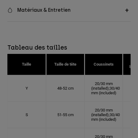
Matériaux & Entretien
Tableau des tailles
Taille
Taille de tête
Coussinets
bonn
20/30 mm
Y
48-52 cm
(installed);30/40
15.
mm (included)
20/30 mm
S
51-55 cm
(installed);30/40
16.
mm (included)
20/30 mm