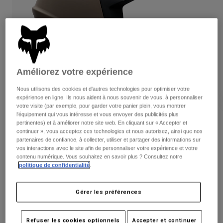
Pantalons
Protections
Pantalons
Chemises
Pantalons
Masques
Voir tout
Gants
Chaussettes
Shorts
Voir tout
Vestes
Vestes
Améliorez votre expérience
Femme
Protections
Nous utilisons des cookies et d'autres technologies pour optimiser votre
T-shirts et tops
Gants
Moto
expérience en ligne. Ils nous aident à nous souvenir de vous, à personnaliser
votre visite (par exemple, pour garder votre panier plein, vous montrer
Masques
Sweats et Pulls
l'équipement qui vous intéresse et vous envoyer des publicités plus
Protections
Casques
pertinentes) et à améliorer notre site web. En cliquant sur « Accepter et
Vestes
Chaussettes
continuer », vous acceptez ces technologies et nous autorisez, ainsi que nos
Maillots
Pantalons
partenaires de confiance, à collecter, utiliser et partager des informations sur
Masques
Casque Proframe Solid
vos interactions avec le site afin de personnaliser votre expérience et votre
Pantalons
Sacs et accessoires
Chemises
contenu numérique. Vous souhaitez en savoir plus ? Consultez notre
Bottes
Chaussettes
politique de confidentialité
.
Article n°
38343
Voir tout
Pièces de rechange
Protections
299,99 €
Accessoires
Gérer les préférences
Gants
Enfants
Masques
Pièces de rechange
Refuser les cookies optionnels
Accepter et continuer