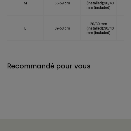
M
55-59 cm
(installed);30/40
17.
mm (included)
20/30 mm
L
59-63 cm
(installed);30/40
18.
mm (included)
Recommandé pour vous