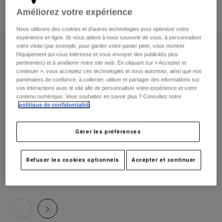
Pantalons
Protections
Améliorez votre expérience
Pantalons
Chemises
Pantalons
Masques
Nous utilisons des cookies et d'autres technologies pour optimiser votre
Voir tout
Gants
expérience en ligne. Ils nous aident à nous souvenir de vous, à personnaliser
Chaussettes
Shorts
votre visite (par exemple, pour garder votre panier plein, vous montrer
Hommes
|
Femmes
|
Enfants
l'équipement qui vous intéresse et vous envoyer des publicités plus
Voir tout
Vestes
pertinentes) et à améliorer notre site web. En cliquant sur « Accepter et
Vestes
Femme
continuer », vous acceptez ces technologies et nous autorisez, ainsi que nos
partenaires de confiance, à collecter, utiliser et partager des informations sur
Protections
vos interactions avec le site afin de personnaliser votre expérience et votre
T-shirts et tops
Gants
Gravity Riding Hommes
Moto
contenu numérique. Vous souhaitez en savoir plus ? Consultez notre
politique de confidentialité
.
Masques
Sweats et Pulls
Conçu pour la vitesse, prêt à vous protéger. Maîtrisez chaque
Protections
Casques
Vestes
descente.
Chaussettes
Gérer les préférences
Maillots
Pantalons
Masques
Pantalons
Sacs et accessoires
Chemises
Refuser les cookies optionnels
Accepter et continuer
Trail - Enduro
Bottes
Chaussettes
Voir tout
Edition Spéciale Flexair Diffuse
Pièces de rechange
Protections
Accessoires
Gants
Enfants
Masques
Pièces de rechange