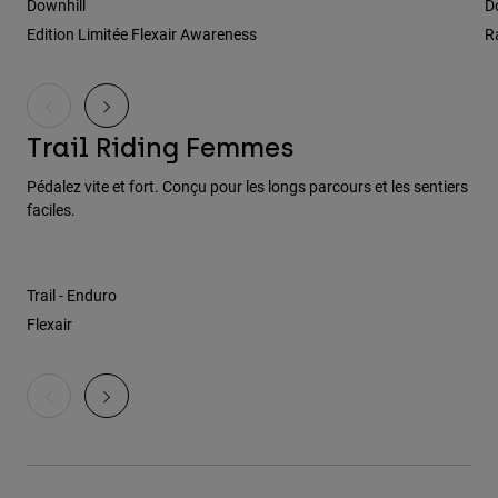
Downhill
D
Accessoires
Edition Limitée Flexair Awareness
R
Tous les accessoires
Sacs et sacs à dos
Chapeaux et Casquettes
Trail Riding Femmes
Voir tout
Pédalez vite et fort. Conçu pour les longs parcours et les sentiers
faciles.
Trail - Enduro
Flexair