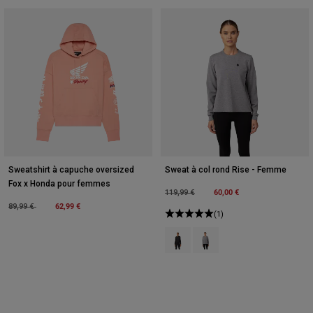
Sweatshirt à capuche oversized
Sweat à col rond Rise - Femme
Fox x Honda pour femmes
Price reduced from
to
60,00 €
119,99 €
Price reduced from
to
62,99 €
89,99 €
(1)
Product swatch type of Noir.
Product swatch type of Gris