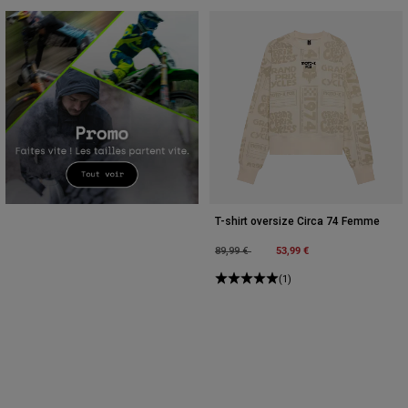
T-shirt oversize Circa 74 Femme
Price reduced from
to
53,99 €
89,99 €
(1)