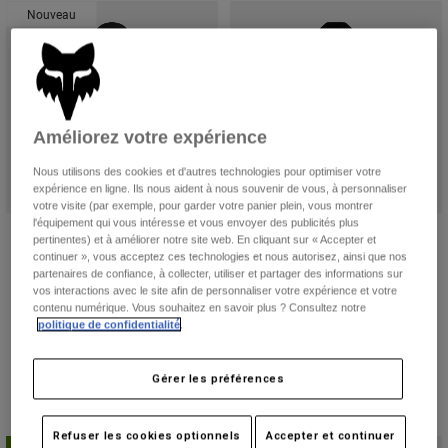
Vestes
Nouveau
Explorer Moto
T-shirts
Chaussettes
Sweats et Pulls
Voir tout
Product Help
Voir tout
Explorer VTT
Guide équipements MOTO
Améliorez votre expérience
Vêtements Casual
Product Help
Accessoires
Guide d'entretien d'un casque
Nous utilisons des cookies et d'autres technologies pour optimiser votre
expérience en ligne. Ils nous aident à nous souvenir de vous, à personnaliser
Guide équipements VTT
Tops
Guide d'entretien des bottes
votre visite (par exemple, pour garder votre panier plein, vous montrer
Chapeaux et Casquettes
l'équipement qui vous intéresse et vous envoyer des publicités plus
Sweats et Pulls
Guide d'entretien d'un casque
Women's F Head Fleece Pullover
Pull polaire Checker Femme
Sacs et sacs à dos
pertinentes) et à améliorer notre site web. En cliquant sur « Accepter et
Hoodie
Vestes
continuer », vous acceptez ces technologies et nous autorisez, ainsi que nos
Price reduced from
to
53,99 €
89,99 €
Chaussettes
partenaires de confiance, à collecter, utiliser et partager des informations sur
69,99 €
Pantalons
vos interactions avec le site afin de personnaliser votre expérience et votre
Product swatch type of Noir.
Product swatch type of Gris
Stickers
contenu numérique. Vous souhaitez en savoir plus ? Consultez notre
Product swatch type of Arctic Blue.
Product swatch type of Noir.
Product swatch type of Noir/Rose.
Shorts
politique de confidentialité
.
Autres accessoires
Short-de-Bain
Voir tout
Gérer les préférences
Voir tout
Refuser les cookies optionnels
Accepter et continuer