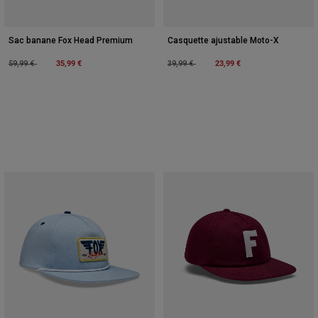
Sac banane Fox Head Premium
Casquette ajustable Moto-X
Price reduced from
to
35,99 €
Price reduced from
to
23,99 €
59,99 €
39,99 €