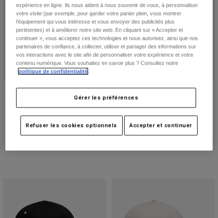
expérience en ligne. Ils nous aident à nous souvenir de vous, à personnaliser
votre visite (par exemple, pour garder votre panier plein, vous montrer
l'équipement qui vous intéresse et vous envoyer des publicités plus
pertinentes) et à améliorer notre site web. En cliquant sur « Accepter et
continuer », vous acceptez ces technologies et nous autorisez, ainsi que nos
partenaires de confiance, à collecter, utiliser et partager des informations sur
vos interactions avec le site afin de personnaliser votre expérience et votre
contenu numérique. Vous souhaitez en savoir plus ? Consultez notre
politique de confidentialité
.
Casquette Speed Mesh Trucker
Casquette Bold Flexfit
Gérer les préférences
Price reduced from
to
17,99 €
Price reduced from
to
20,99 €
29,99 €
34,99 €
Refuser les cookies optionnels
Accepter et continuer