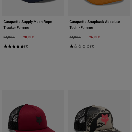
Casquette Supply Mesh Rope
Casquette Snapback Absolute
Trucker Femme
Tech - Femme
Price reduced from
to
20,99 €
Price reduced from
to
26,99 €
34,99 €
44,99 €
(1)
(1)