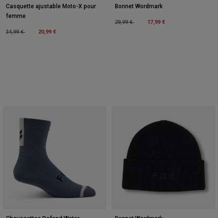
Casquette ajustable Moto-X pour
Bonnet Wordmark
femme
Price reduced from
to
17,99 €
29,99 €
Price reduced from
to
20,99 €
34,99 €