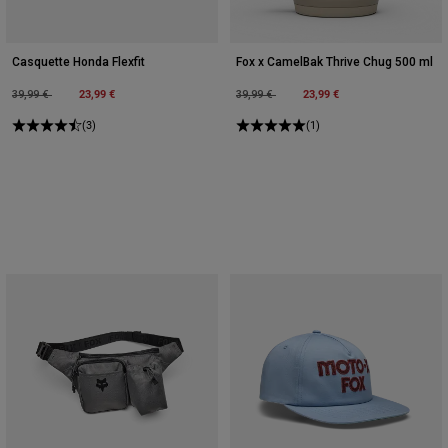
Casquette Honda Flexfit
Fox x CamelBak Thrive Chug 500 ml
Price reduced from
to
23,99 €
Price reduced from
to
23,99 €
39,99 €
39,99 €
(3)
(1)