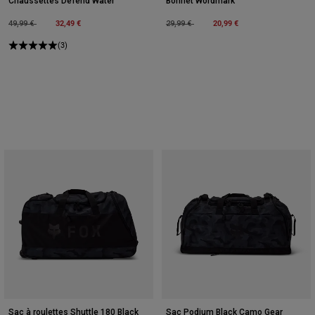
Chaussettes Defend Water
Bonnet Wordmark
Price reduced from
to
32,49 €
Price reduced from
to
20,99 €
49,99 €
29,99 €
(3)
Sac à roulettes Shuttle 180 Black
Sac Podium Black Camo Gear