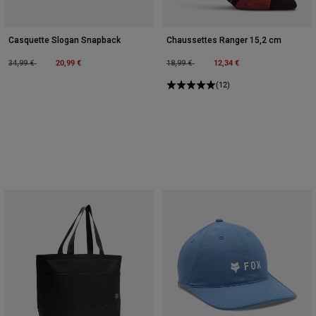
Casquette Slogan Snapback
Chaussettes Ranger 15,2 cm
Price reduced from
to
20,99 €
Price reduced from
to
12,34 €
34,99 €
18,99 €
(12)