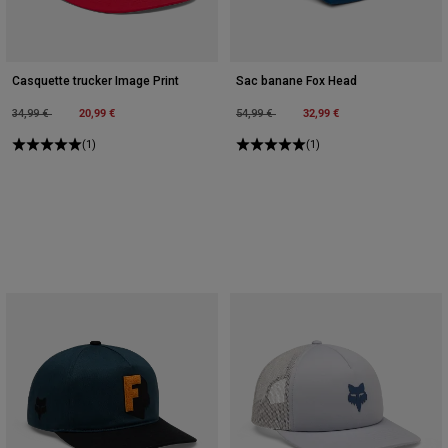
Casquette trucker Image Print
Sac banane Fox Head
Price reduced from
to
20,99 €
Price reduced from
to
32,99 €
34,99 €
54,99 €
(1)
(1)