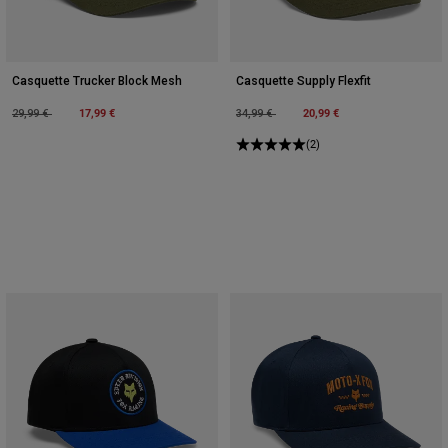
Casquette Trucker Block Mesh
Casquette Supply Flexfit
Price reduced from
to
17,99 €
Price reduced from
to
20,99 €
29,99 €
34,99 €
(2)