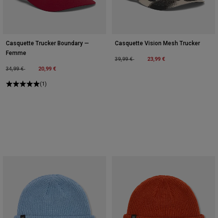
Casquette Trucker Boundary —
Casquette Vision Mesh Trucker
Femme
Price reduced from
to
23,99 €
39,99 €
Price reduced from
to
20,99 €
34,99 €
(1)