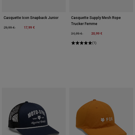
Casquette Icon Snapback Junior
Casquette Supply Mesh Rope
Trucker Femme
Price reduced from
to
17,99 €
29,99 €
Price reduced from
to
20,99 €
34,99 €
(1)