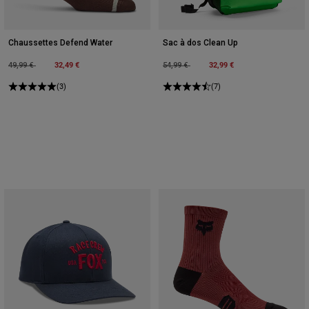
Chaussettes Defend Water
Sac à dos Clean Up
Price reduced from
to
32,49 €
Price reduced from
to
32,99 €
49,99 €
54,99 €
(3)
(7)