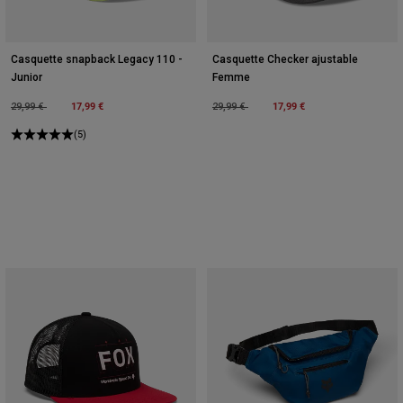
Casquette snapback Legacy 110 -
Casquette Checker ajustable
Junior
Femme
Price reduced from
to
17,99 €
Price reduced from
to
17,99 €
29,99 €
29,99 €
(5)