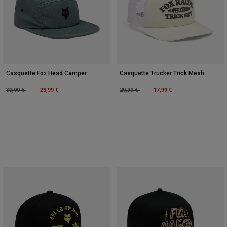
Casquette Fox Head Camper
Casquette Trucker Trick Mesh
Price reduced from
to
23,99 €
Price reduced from
to
17,99 €
39,99 €
29,99 €