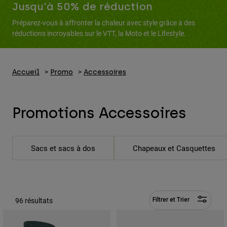
Pantalons
Jusqu'à 50% de réduction
Protections
Pantalons
Chemises
Préparez-vous à affronter la chaleur avec style grâce à des
Pantalons
Masques
réductions incroyables sur le VTT, la Moto et le Lifestyle.
Voir tout
Gants
Chaussettes
Shorts
Voir tout
Vestes
Vestes
Accueil
Promo
Accessoires
Femme
Protections
T-shirts et tops
Gants
Moto
Promotions Accessoires
Masques
Sweats et Pulls
Protections
Casques
Vestes
Chaussettes
Maillots
Pantalons
Masques
Sacs et sacs à dos
Chapeaux et Casquettes
Pantalons
Sacs et accessoires
Chemises
Bottes
Chaussettes
Voir tout
Pièces de rechange
Protections
Accessoires
96 résultats
Gants
Filtrer et Trier
Enfants
Masques
Pièces de rechange