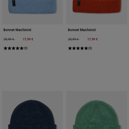
Bonnet Machinist
Bonnet Machinist
Price reduced from
to
17,99 €
Price reduced from
to
17,99 €
29,99 €
29,99 €
(8)
(8)