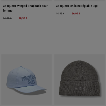
Casquette Winged Snapback pour
Casquette en laine réglable Big F
femme
Price reduced from
to
26,99 €
44,99 €
Price reduced from
to
20,99 €
34,99 €