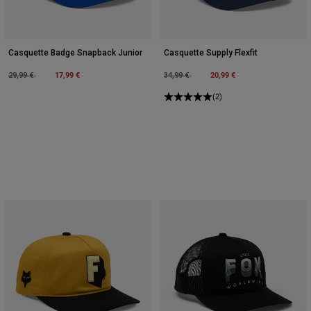
Casquette Badge Snapback Junior
Casquette Supply Flexfit
Price reduced from
to
17,99 €
Price reduced from
to
20,99 €
29,99 €
34,99 €
(2)