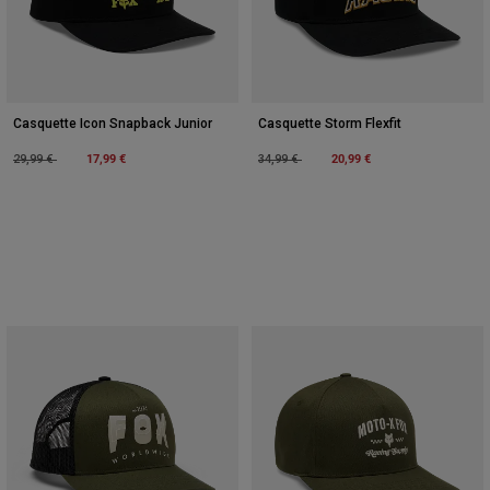
Casquette Icon Snapback Junior
Casquette Storm Flexfit
Price reduced from
to
17,99 €
Price reduced from
to
20,99 €
29,99 €
34,99 €