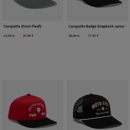
Casquette Storm Flexfit
Casquette Badge Snapback Junior
Price reduced from
to
20,99 €
Price reduced from
to
17,99 €
34,99 €
29,99 €