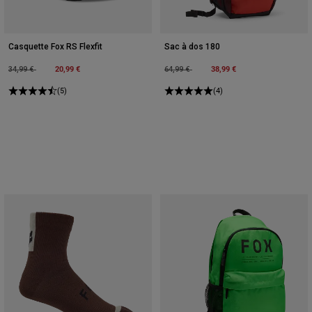
Casquette Fox RS Flexfit
Sac à dos 180
Price reduced from
to
20,99 €
Price reduced from
to
38,99 €
34,99 €
64,99 €
(5)
(4)