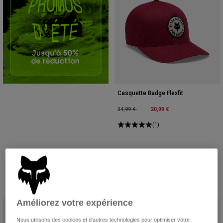
Casquette Badge Flexfit
Price reduced from
to
20,99 €
34,99 €
(1)
Améliorez votre expérience
Nous utilisons des cookies et d'autres technologies pour optimiser votre