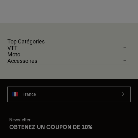
Accessoires
Tous les accessoires
Sacs et sacs à dos
Chapeaux et Casquettes
Top Catégories
VTT
Voir tout
Moto
Accessoires
France
Newsletter
OBTENEZ UN COUPON DE 10%