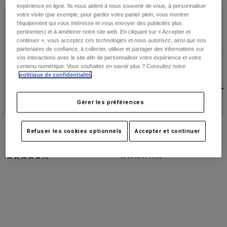
Pantalons
expérience en ligne. Ils nous aident à nous souvenir de vous, à personnaliser
Protections
Pantalons
votre visite (par exemple, pour garder votre panier plein, vous montrer
Chemises
Pantalons
l'équipement qui vous intéresse et vous envoyer des publicités plus
Masques
pertinentes) et à améliorer notre site web. En cliquant sur « Accepter et
Voir tout
Gants
continuer », vous acceptez ces technologies et nous autorisez, ainsi que nos
Chaussettes
Shorts
partenaires de confiance, à collecter, utiliser et partager des informations sur
Voir tout
vos interactions avec le site afin de personnaliser votre expérience et votre
Vestes
contenu numérique. Vous souhaitez en savoir plus ? Consultez notre
Vestes
Femme
politique de confidentialité
.
Protections
T-shirts et tops
Gants
Moto
Gérer les préférences
Masques
Sweats et Pulls
Protections
Casques
Pack Utility Hydration - 12L
Pack Lumbar Hydration - 5L
Vestes
Refuser les cookies optionnels
Accepter et continuer
Chaussettes
Maillots
Price reduced from
to
92,99 €
119,99 €
154,99 €
Pantalons
Masques
Pantalons
(2)
(2)
Sacs et accessoires
Chemises
Bottes
Chaussettes
Voir tout
Pièces de rechange
Protections
Accessoires
Gants
Enfants
Masques
Pièces de rechange