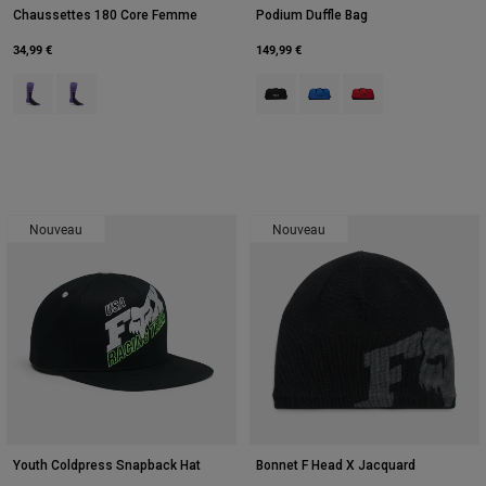
Chaussettes 180 Core Femme
Podium Duffle Bag
34,99 €
149,99 €
Product swatch type of Myrtille.
Product swatch type of Blanc/Noir.
Product swatch type of Noir.
Product swatch type of Joy
Product swatch type 
Nouveau
Nouveau
Youth Coldpress Snapback Hat
Bonnet F Head X Jacquard