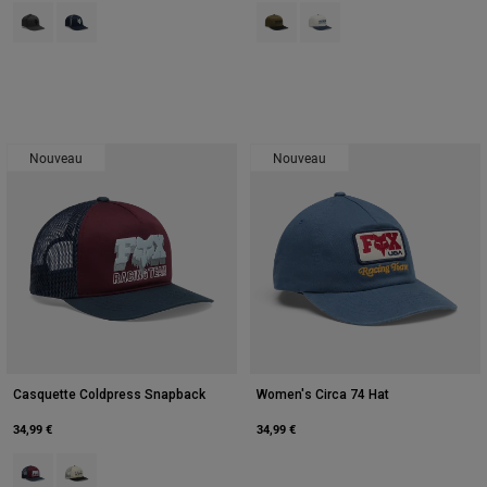
Product swatch type of Gris Ombre Foncé.
Product swatch type of Bleu minuit.
Product swatch type of Vert olive.
Product swatch type of Pear
Nouveau
Nouveau
Casquette Coldpress Snapback
Women's Circa 74 Hat
34,99 €
34,99 €
Product swatch type of Marron foncé.
Product swatch type of Pearl White.