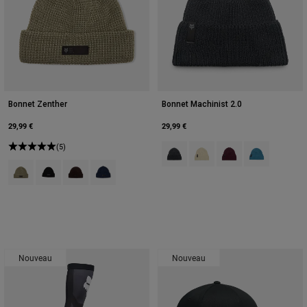
Bonnet Zenther
Bonnet Machinist 2.0
29,99 €
29,99 €
(5)
Product swatch type of Noir.
Product swatch type of Crè
Product swatch type 
Product swatch
Product swatch type of Rouge Adobe.
Product swatch type of Noir.
Product swatch type of Marron Cacao.
Product swatch type of Bleu minuit.
Nouveau
Nouveau