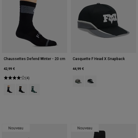
Chaussettes Defend Winter - 20 cm
Casquette F Head X Snapback
42,99 €
44,99 €
(4)
Product swatch type of Rouge Ad
Product swatch type of Noir
Product swatch type of Noir.
Product swatch type of Brun Sucre.
Product swatch type of Vert sauge.
Nouveau
Nouveau