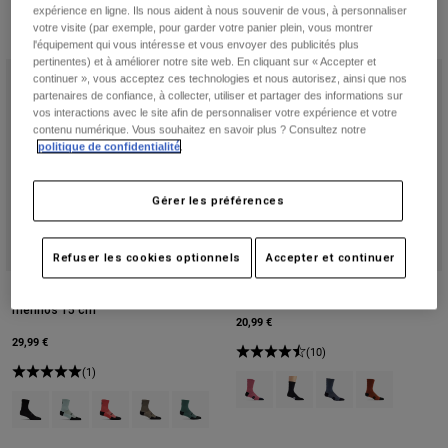
expérience en ligne. Ils nous aident à nous souvenir de vous, à personnaliser
votre visite (par exemple, pour garder votre panier plein, vous montrer
l'équipement qui vous intéresse et vous envoyer des publicités plus
pertinentes) et à améliorer notre site web. En cliquant sur « Accepter et
continuer », vous acceptez ces technologies et nous autorisez, ainsi que nos
partenaires de confiance, à collecter, utiliser et partager des informations sur
vos interactions avec le site afin de personnaliser votre expérience et votre
contenu numérique. Vous souhaitez en savoir plus ? Consultez notre
politique de confidentialité
.
Gérer les préférences
Refuser les cookies optionnels
Accepter et continuer
Chaussettes Flexair en laine
Chaussettes Ranger 20 cm
mérinos 15 cm
20,99 €
29,99 €
(10)
(1)
Product swatch type of Berry.
Product swatch type of Noir
Product swatch type o
Product swatch
Product swatch type of Noir.
Product swatch type of Bleu givré.
Product swatch type of Rose fluo.
Product swatch type of Brun muscade.
Product swatch type of Vert sauge.