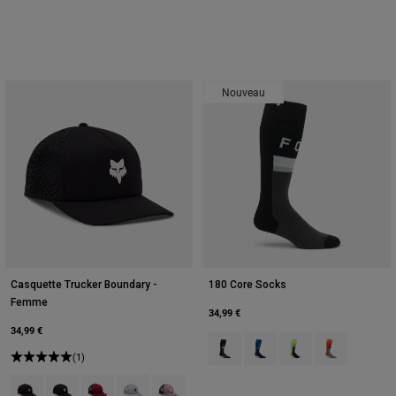
Nouveau
Casquette Trucker Boundary -
180 Core Socks
Femme
34,99 €
34,99 €
Product swatch type of Noir.
Product swatch type of Joy
Product swatch type o
Product swatch
(1)
Product swatch type of Noir/Rose.
Product swatch type of Noir/Blanc.
Product swatch type of Cabernet.
Product swatch type of Gris clair.
Product swatch type of Lavender Drift.