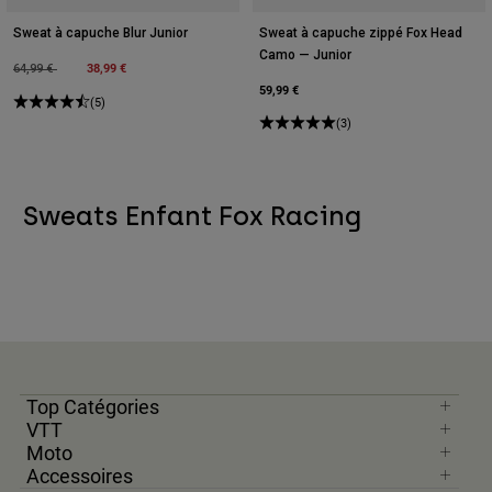
Sweat à capuche Blur Junior
Sweat à capuche zippé Fox Head
Camo — Junior
Price reduced from
to
38,99 €
64,99 €
59,99 €
(5)
(3)
Sweats Enfant Fox Racing
Top Catégories
VTT
Moto
Accessoires