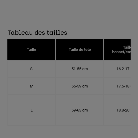
Tableau des tailles
Taille
Taille
Taille de tête
bonnet/casque
S
51-55 cm
16.2-17.5 c
M
55-59 cm
17.5-18.8 c
L
59-63 cm
18.8-20.1 c