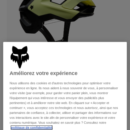
Pantalons
Protections
Pantalons
Chemises
Pantalons
Masques
Voir tout
Gants
Chaussettes
Shorts
Voir tout
Vestes
Vestes
Femme
Protections
T-shirts et tops
Gants
Moto
Masques
Sweats et Pulls
Protections
Casques
Améliorez votre expérience
Vestes
Chaussettes
Maillots
Pantalons
Masques
Nous utilisons des cookies et d'autres technologies pour optimiser votre
Pantalons
expérience en ligne. Ils nous aident à nous souvenir de vous, à personnaliser
Sacs et accessoires
Casque Speedframe Pro Backfade
Chemises
votre visite (par exemple, pour garder votre panier plein, vous montrer
Bottes
Chaussettes
l'équipement qui vous intéresse et vous envoyer des publicités plus
Voir tout
Article n°
33509
pertinentes) et à améliorer notre site web. En cliquant sur « Accepter et
Pièces de rechange
Protections
continuer », vous acceptez ces technologies et nous autorisez, ainsi que nos
Accessoires
partenaires de confiance, à collecter, utiliser et partager des informations sur
Gants
179,99 €
vos interactions avec le site afin de personnaliser votre expérience et votre
Enfants
contenu numérique. Vous souhaitez en savoir plus ? Consultez notre
Masques
Pièces de rechange
politique de confidentialité
.