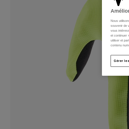
Amélior
Nous utilison
souvenir de v
vous intéress
et continuer 
utiliser et p
contenu numé
Gérer le