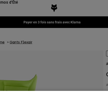
mos d'Été
Fox LAB Capsule Collection -
Voir la collection
mme
Gants Flexair
A
A
4
V