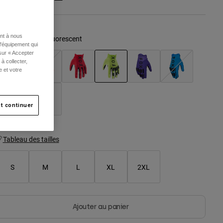
ent à nous
ouleur -
Jaune Fluorescent
l'équipement qui
 sur « Accepter
à collecter,
e et votre
sélectionné
t continuer
Tableau des tailles
S
M
L
XL
2XL
Ajouter au panier