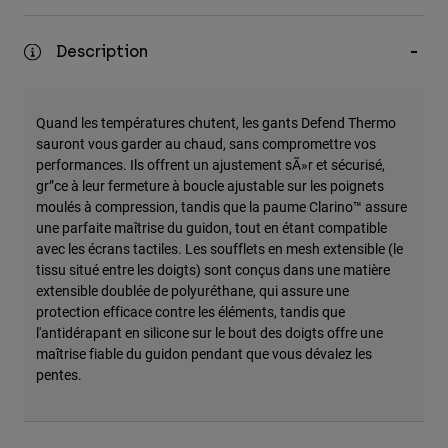
Accessoires
Description
Tous les accessoires
Sacs et sacs à dos
Quand les températures chutent, les gants Defend Thermo
Chapeaux et Casquettes
sauront vous garder au chaud, sans compromettre vos
Voir tout
performances. Ils offrent un ajustement sÃ»r et sécurisé,
gr”ce à leur fermeture à boucle ajustable sur les poignets
moulés à compression, tandis que la paume Clarino™ assure
une parfaite maîtrise du guidon, tout en étant compatible
avec les écrans tactiles. Les soufflets en mesh extensible (le
tissu situé entre les doigts) sont conçus dans une matière
extensible doublée de polyuréthane, qui assure une
protection efficace contre les éléments, tandis que
l'antidérapant en silicone sur le bout des doigts offre une
maîtrise fiable du guidon pendant que vous dévalez les
pentes.