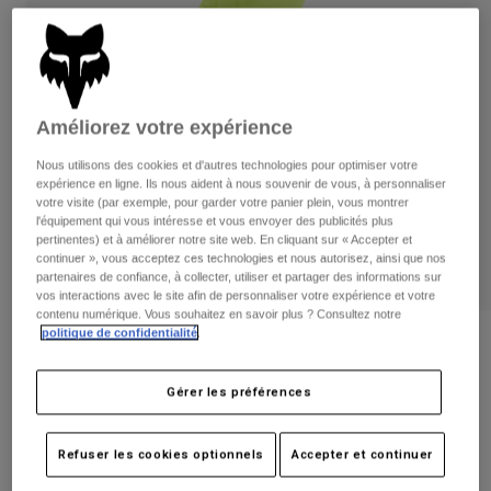
Pantalons
Protections
Pantalons
Chemises
Pantalons
Masques
Voir tout
Gants
Chaussettes
Shorts
Améliorez votre expérience
Voir tout
Vestes
Vestes
Femme
Nous utilisons des cookies et d'autres technologies pour optimiser votre
Protections
expérience en ligne. Ils nous aident à nous souvenir de vous, à personnaliser
votre visite (par exemple, pour garder votre panier plein, vous montrer
T-shirts et tops
Gants
Moto
l'équipement qui vous intéresse et vous envoyer des publicités plus
Masques
pertinentes) et à améliorer notre site web. En cliquant sur « Accepter et
Sweats et Pulls
continuer », vous acceptez ces technologies et nous autorisez, ainsi que nos
Protections
Casques
Vestes
partenaires de confiance, à collecter, utiliser et partager des informations sur
Chaussettes
Maillots
vos interactions avec le site afin de personnaliser votre expérience et votre
Pantalons
Masques
contenu numérique. Vous souhaitez en savoir plus ? Consultez notre
Pantalons
politique de confidentialité
.
Sacs et accessoires
Gants Defend Therlo - CE
Chemises
Bottes
Chaussettes
Voir tout
Article n°
31323
Gérer les préférences
Pièces de rechange
Protections
Accessoires
Gants
44,99 €
Refuser les cookies optionnels
Accepter et continuer
Enfants
Masques
Pièces de rechange