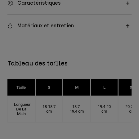
Caractéristiques
Matériaux et entretien
Tableau des tailles
Taille
S
M
L
XL
Longueur
18-18.7
18.7-
19.4-20
20-20.6
De La
cm
19.4 cm
cm
cm
Main