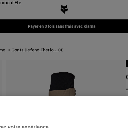
mos d'Été
Fox LAB Capsule Collection -
Voir la collection
mme
Gants Defend Therlo - CE
A
2
ez votre expérience