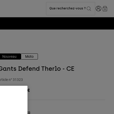
Connexion
Que recherchez-vous ?
0
Nouveau
Moto
Gants Defend Therlo - CE
rticle n°
31323
6,99 €
-
49,99 €
Tableau des tailles