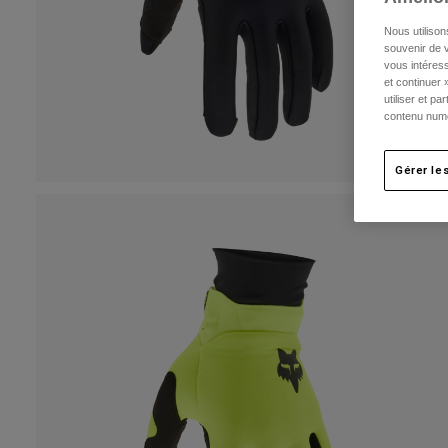
Nous utilison
souvenir de v
vous intéress
et continuer 
utiliser et p
contenu numé
Gérer le