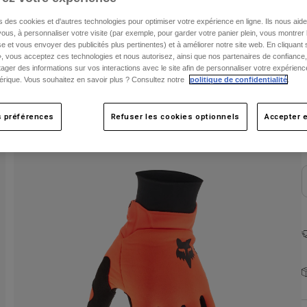
s des cookies et d'autres technologies pour optimiser votre expérience en ligne. Ils nous aid
ous, à personnaliser votre visite (par exemple, pour garder votre panier plein, vous montrer 
e et vous envoyer des publicités plus pertinentes) et à améliorer notre site web. En cliquant
», vous acceptez ces technologies et nous autorisez, ainsi que nos partenaires de confiance, 
artager des informations sur vos interactions avec le site afin de personnaliser votre expérienc
rique. Vous souhaitez en savoir plus ? Consultez notre
politique de confidentialité
.
C
s préférences
Refuser les cookies optionnels
Accepter e