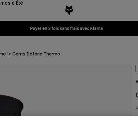
mos d'Été
Fox LAB Capsule Collection -
Voir la collection
mme
Gants Defend Thermo
A
A
4