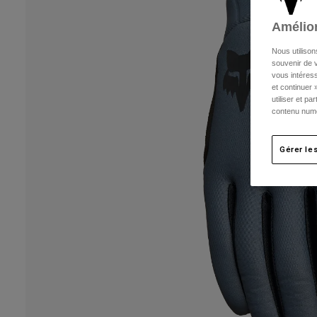
Amélior
Nous utilison
souvenir de v
vous intéress
et continuer 
utiliser et p
contenu numé
Gérer le