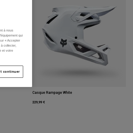
ent à nous
l'équipement qui
 sur « Accepter
à collecter,
e et votre
t continuer
Casque Rampage White
229,99 €
.
is étain.
 type of Vert sauge.