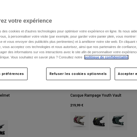
ez votre expérience
s des cookies et d'autres technologies pour optimiser votre expérience en ligne. Ils nous aid
ous, à personnaliser votre visite (par exemple, pour garder votre panier plein, vous montrer 
e et vous envoyer des publicités plus pertinentes) et à améliorer notre site web. En cliquant
», vous acceptez ces technologies et nous autorisez, ainsi que nos partenaires de confiance, 
artager des informations sur vos interactions avec le site afin de personnaliser votre expérienc
rique. Vous souhaitez en savoir plus ? Consultez notre
politique de confidentialité
.
s préférences
Refuser les cookies optionnels
Accepter e
elmet
Casque Rampage Youth Vault
219,99 €
Product swatch type of Blanc craie
Product swatch type of Gr
Product swatch
type of Blanc craie.
ct swatch type of Gris étain.