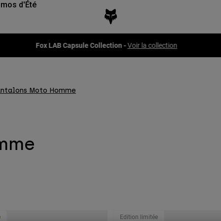
mos d'Été
Fox LAB Capsule Collection -
Voir la collection
antalons Moto Homme
omme
e
Edition limitée