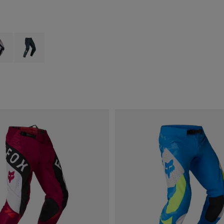
type of Noir.
ct swatch type of Blanc craie.
Product swatch type of Vert sauge.