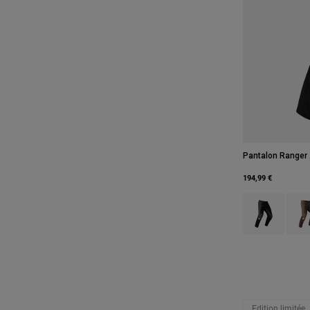
Pantalon Ranger 
194,99 €
Product swatch 
Produ
Edition limitée