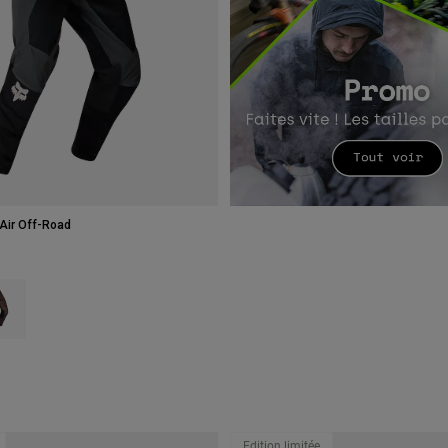
Air Off-Road
type of Noir/Gris.
ct swatch type of Purple Dusk.
Edition limitée