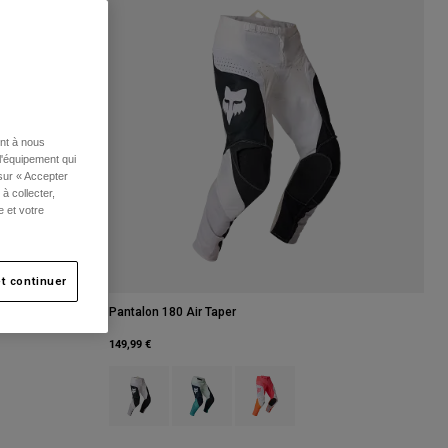
ent à nous
l'équipement qui
 sur « Accepter
à collecter,
e et votre
t continuer
Pantalon 180 Air Taper
149,99 €
Product swatch type of Noir/Blanc.
Product swatch type of Bleu givré.
Product swatch type of Rose fluo.