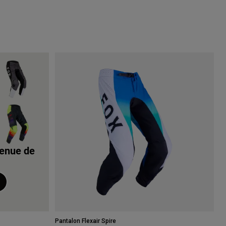
tenue de
Pantalon Flexair Spire