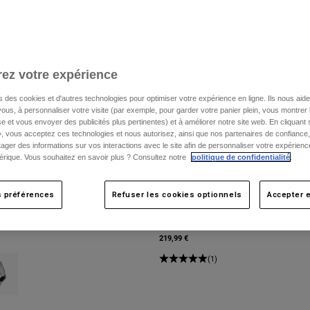
ez votre expérience
s des cookies et d'autres technologies pour optimiser votre expérience en ligne. Ils nous aid
ous, à personnaliser votre visite (par exemple, pour garder votre panier plein, vous montrer 
e et vous envoyer des publicités plus pertinentes) et à améliorer notre site web. En cliquant
», vous acceptez ces technologies et nous autorisez, ainsi que nos partenaires de confiance, 
artager des informations sur vos interactions avec le site afin de personnaliser votre expérienc
rique. Vous souhaitez en savoir plus ? Consultez notre
politique de confidentialité
.
s préférences
Refuser les cookies optionnels
Accepter e
use Special Edition
Pantalon Flexair HD38
219,99 €
type of Myrtille.
ct swatch type of Blanc.
(1)