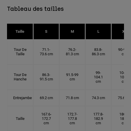
Tableau des tailles
Taille
S
M
L
XL
Tour De
71.1-
76.2-
83.8-
90-91.4
Taille
73.6 cm
81.3 cm
86.3 cm
cm
99-
104.1-
Tour De
86.3-
91.5-99
104.1
109.2
Hanche
91.5 cm
cm
cm
cm
Entrejambe
69.2 cm
71.8 cm
74.3 cm
75.6 cm
167.6-
172.7-
177.8-
180.3-
Taille
172.7
177.8
182.9
185.5
cm
cm
cm
cm