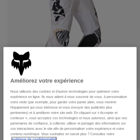
Pantalons
Protections
Pantalons
Chemises
Pantalons
Masques
Voir tout
Gants
Chaussettes
Shorts
Voir tout
Vestes
Vestes
Femme
Protections
T-shirts et tops
Gants
Moto
Masques
Sweats et Pulls
Protections
Casques
Vestes
Améliorez votre expérience
Chaussettes
Maillots
Pantalons
Masques
Nous utilisons des cookies et d'autres technologies pour optimiser votre
Pantalons
expérience en ligne. Ils nous aident à nous souvenir de vous, à personnaliser
Sacs et accessoires
Pantalon 180 Diffuse Special Edition
Chemises
votre visite (par exemple, pour garder votre panier plein, vous montrer
Bottes
Chaussettes
Voir tout
l'équipement qui vous intéresse et vous envoyer des publicités plus
Article n°
38703
Pièces de rechange
pertinentes) et à améliorer notre site web. En cliquant sur « Accepter et
Protections
continuer », vous acceptez ces technologies et nous autorisez, ainsi que nos
Accessoires
Gants
partenaires de confiance, à collecter, utiliser et partager des informations sur
154,99 €
vos interactions avec le site afin de personnaliser votre expérience et votre
Enfants
Masques
Pièces de rechange
contenu numérique. Vous souhaitez en savoir plus ? Consultez notre
Voir le kit complet
.
politique de confidentialité
.
ici