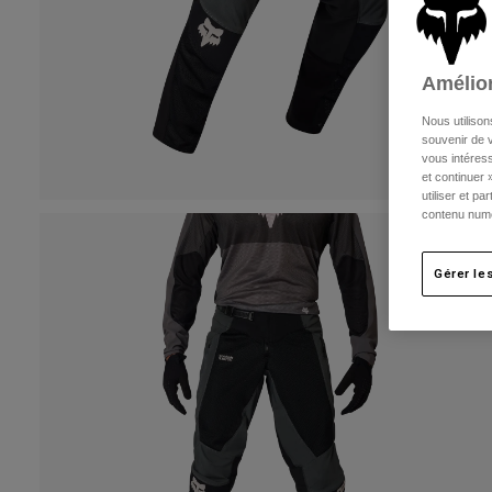
Amélior
Nous utilison
souvenir de v
vous intéress
et continuer 
utiliser et p
contenu numé
Gérer le