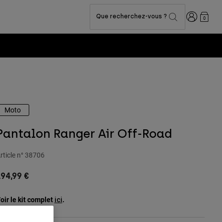
Connexion
Que recherchez-vous ?
0
Moto
Pantalon Ranger Air Off-Road
rticle n°
38706
94,99 €
oir le kit complet
.
ici