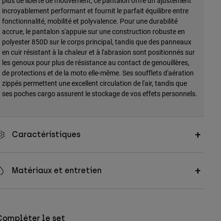
plus de liberté de mouvement, ce pantalon offre un ajustement
incroyablement performant et fournit le parfait équilibre entre
fonctionnalité, mobilité et polyvalence. Pour une durabilité
accrue, le pantalon s'appuie sur une construction robuste en
polyester 850D sur le corps principal, tandis que des panneaux
en cuir résistant à la chaleur et à l'abrasion sont positionnés sur
les genoux pour plus de résistance au contact de genouillères,
de protections et de la moto elle-même. Ses soufflets d'aération
zippés permettent une excellent circulation de l'air, tandis que
ses poches cargo assurent le stockage de vos effets personnels.
Caractéristiques
Matériaux et entretien
Compléter le set