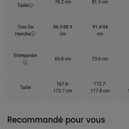
76.2 cm
81.3 cm
Taille
Tour De
86.3-88.9
91.4-94
Hanche
cm
cm
Entrejambe
69.8 cm
73.6 cm
167.6-
172.7-
Taille
172.7 cm
177.8 cm
Recommandé pour vous