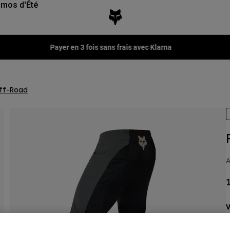
mos d'Été
Fox LAB Capsule Collection -
Voir la collection
Off-Road
A
1
V