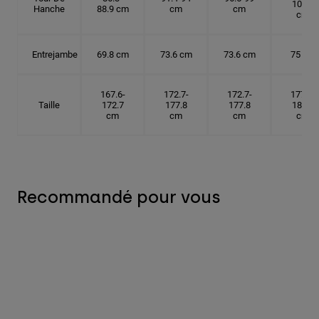
104.1
Hanche
88.9 cm
cm
cm
cm
Entrejambe
69.8 cm
73.6 cm
73.6 cm
75 cm
167.6-
172.7-
172.7-
177.8-
Taille
172.7
177.8
177.8
182.9
cm
cm
cm
cm
Recommandé pour vous