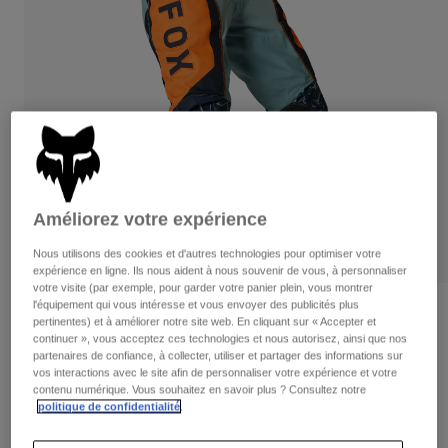
Pantalons
Protections
Pantalons
Chemises
Pantalons
Masques
Voir tout
Gants
Chaussettes
Shorts
Voir tout
Vestes
Vestes
Femme
Protections
T-shirts et tops
Gants
Moto
Masques
Améliorez votre expérience
Sweats et Pulls
Protections
Casques
Vestes
Nous utilisons des cookies et d'autres technologies pour optimiser votre
Chaussettes
Maillots
expérience en ligne. Ils nous aident à nous souvenir de vous, à personnaliser
Pantalons
Masques
votre visite (par exemple, pour garder votre panier plein, vous montrer
Pantalons
l'équipement qui vous intéresse et vous envoyer des publicités plus
Sacs et accessoires
Pantalon 180 Image Print
Chemises
pertinentes) et à améliorer notre site web. En cliquant sur « Accepter et
Bottes
Chaussettes
continuer », vous acceptez ces technologies et nous autorisez, ainsi que nos
Voir tout
Article n°
38710
partenaires de confiance, à collecter, utiliser et partager des informations sur
Pièces de rechange
Protections
vos interactions avec le site afin de personnaliser votre expérience et votre
Accessoires
contenu numérique. Vous souhaitez en savoir plus ? Consultez notre
Gants
Price reduced from
to
154,99 €
108,49 €
30% OFF
politique de confidentialité
.
Enfants
Masques
Pièces de rechange