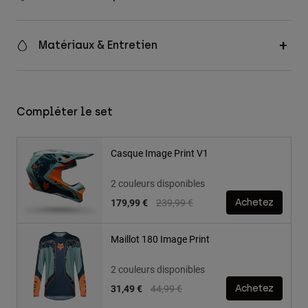
Matériaux & Entretien
Compléter le set
Casque Image Print V1
2 couleurs disponibles
Price reduced from
to
179,99 €
239,99 €
Achetez
Maillot 180 Image Print
2 couleurs disponibles
Price reduced from
to
31,49 €
44,99 €
Achetez