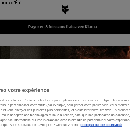
mos d'Été
Fox LAB Capsule Collection -
Voir la collection
ez votre expérience
s des cookies et d'autres technologies pour optimiser votre expérience en ligne. Ils nous aid
ous, à personnaliser votre visite (par exemple, pour garder votre panier plein, vous montrer 
e et vous envoyer des publicités plus pertinentes) et à améliorer notre site web. En cliquant
oute nouvelle
», vous acceptez ces technologies et nous autorisez, ainsi que nos partenaires de confiance, 
rmance. Conçus
artager des informations sur vos interactions avec le site afin de personnaliser votre expérienc
rique. Vous souhaitez en savoir plus ? Consultez notre
politique de confidentialité
.
e de sport, sur le