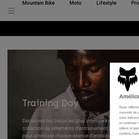
Mountain Bike
Moto
Lifestyle
Pro
Amélior
Training Day
Nous utilison
souvenir de v
vous intéress
Découvrez les tissus les plus intelligents avec notre t
et continuer 
collection de vêtements d'entraînement haute perfo
utiliser et p
contenu numé
pour améliorer chaque séance d'entraînement, à la sall