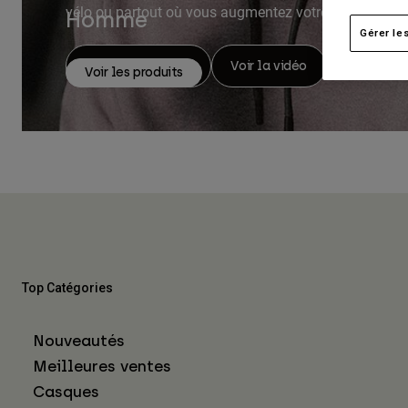
vélo ou partout où vous augmentez votre rythme card
Homme
Gérer le
Voir la collection
Voir la vidéo
Voir les produits
Top Catégories
Nouveautés
Meilleures ventes
Casques