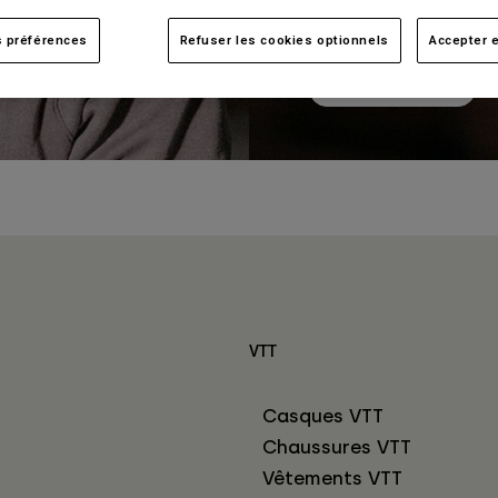
iaque.
Femme
s préférences
Refuser les cookies optionnels
Accepter e
Voir les produits
VTT
Casques VTT
Chaussures VTT
Vêtements VTT