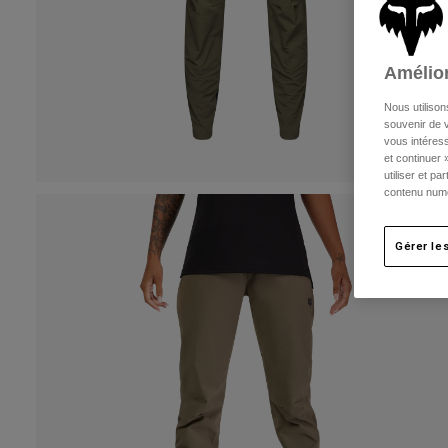
Amélior
Nous utilison
souvenir de v
vous intéress
et continuer 
utiliser et p
contenu numé
Gérer le