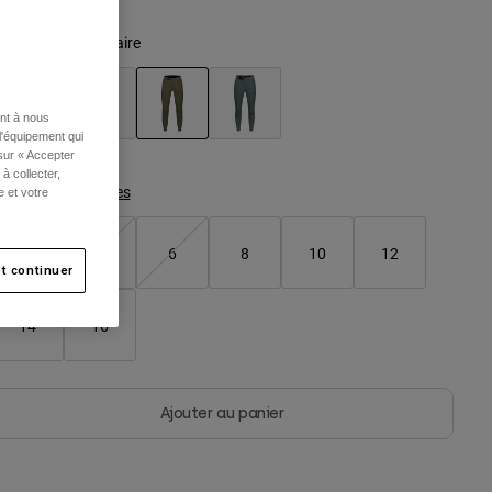
ouleur -
Vert militaire
ent à nous
l'équipement qui
sélectionné
 sur « Accepter
à collecter,
Tableau des tailles
e et votre
2
4
6
8
10
12
t continuer
14
16
Ajouter au panier