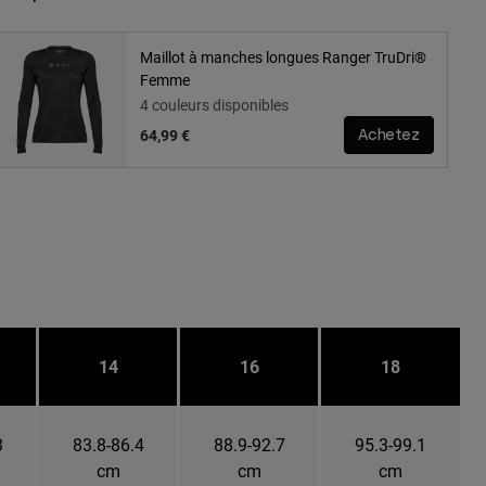
Maillot à manches longues Ranger TruDri®
Femme
4 couleurs disponibles
64,99 €
Achetez
14
16
18
3
83.8-86.4
88.9-92.7
95.3-99.1
cm
cm
cm