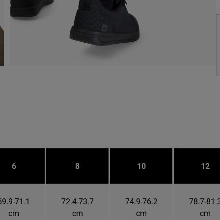
6
8
10
12
69.9-71.1
72.4-73.7
74.9-76.2
78.7-81.
cm
cm
cm
cm