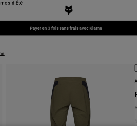
mos d'Été
Payer en 3 fois sans frais avec Klarna
me
A
A
P