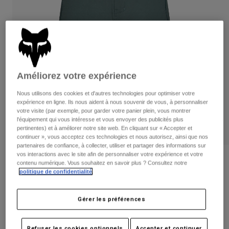
Pantalons
Protections
Pantalons
Chemises
Pantalons
Masques
Voir tout
Gants
Chaussettes
Shorts
Voir tout
Vestes
Vestes
Femme
Améliorez votre expérience
Protections
Nous utilisons des cookies et d'autres technologies pour optimiser votre
T-shirts et tops
Gants
Moto
expérience en ligne. Ils nous aident à nous souvenir de vous, à personnaliser
Masques
votre visite (par exemple, pour garder votre panier plein, vous montrer
Sweats et Pulls
l'équipement qui vous intéresse et vous envoyer des publicités plus
Protections
Casques
Vestes
pertinentes) et à améliorer notre site web. En cliquant sur « Accepter et
Chaussettes
continuer », vous acceptez ces technologies et nous autorisez, ainsi que nos
Maillots
Pantalons
Masques
partenaires de confiance, à collecter, utiliser et partager des informations sur
Pantalons
vos interactions avec le site afin de personnaliser votre expérience et votre
Sacs et accessoires
Short doublé Ranger Femme
Chemises
contenu numérique. Vous souhaitez en savoir plus ? Consultez notre
Bottes
Chaussettes
politique de confidentialité
.
Voir tout
Article n°
33460
Pièces de rechange
Protections
Accessoires
Gérer les préférences
Gants
99,99 €
Enfants
Masques
Pièces de rechange
Refuser les cookies optionnels
Accepter et continuer