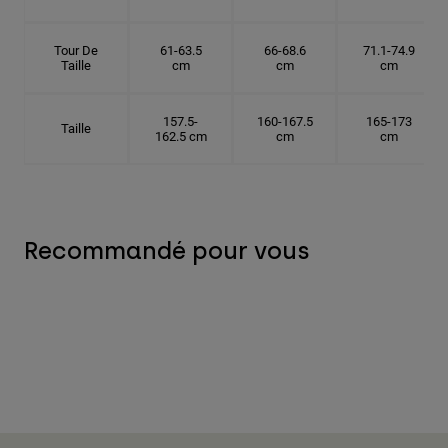
Tour De
61-63.5
66-68.6
71.1-74.9
Taille
cm
cm
cm
157.5-
160-167.5
165-173
Taille
162.5 cm
cm
cm
Recommandé pour vous