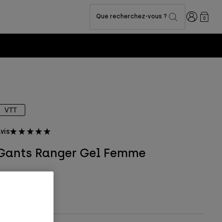
Connexion
Que recherchez-vous ?
0
VTT
vis
Gants Ranger Gel Femme
rticle n°
33611
4,99 €