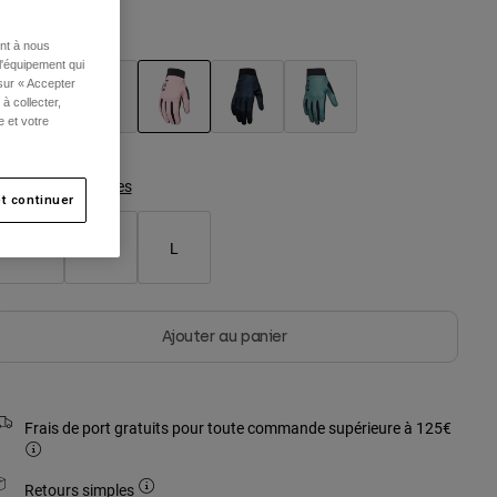
ouleur -
Rose p”le
ent à nous
l'équipement qui
 sur « Accepter
à collecter,
e et votre
sélectionné
Tableau des tailles
t continuer
S
M
L
Ajouter au panier
Frais de port gratuits pour toute commande supérieure à 125€
Retours simples