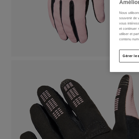
Amélior
Nous utilison
souvenir de v
vous intéress
et continuer 
utiliser et p
contenu numé
Gérer le