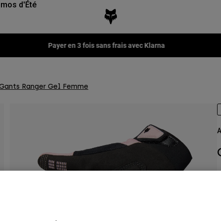
mos d'Été
Payer en 3 fois sans frais avec Klarna
Gants Ranger Gel Femme
A
A
3