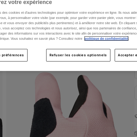
ez votre expérience
C
s des cookies et d'autres technologies pour optimiser votre expérience en ligne. Ils nous aid
ous, à personnaliser votre visite (par exemple, pour garder votre panier plein, vous montrer 
e et vous envoyer des publicités plus pertinentes) et à améliorer notre site web. En cliquant
», vous acceptez ces technologies et nous autorisez, ainsi que nos partenaires de confiance, 
artager des informations sur vos interactions avec le site afin de personnaliser votre expérienc
rique. Vous souhaitez en savoir plus ? Consultez notre
politique de confidentialité
.
s préférences
Refuser les cookies optionnels
Accepter e