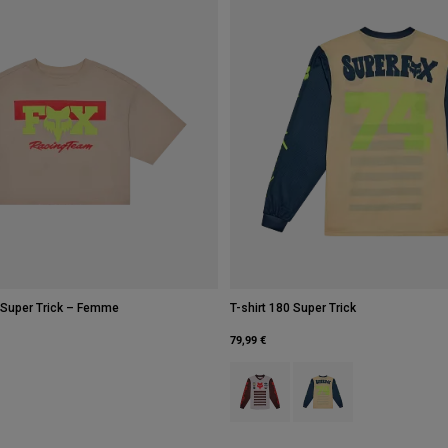
d Super Trick – Femme
T-shirt 180 Super Trick
79,99 €
Product swatch type of Crème.
Product swatch type of 