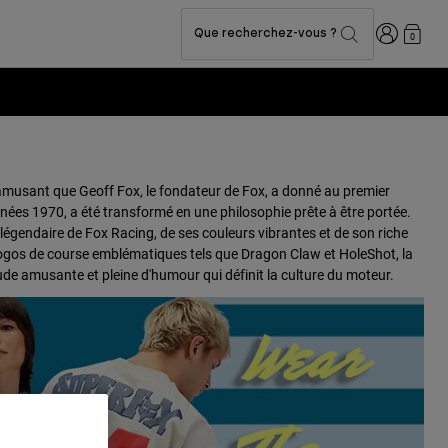
Connexion
Que recherchez-vous ?
0
m amusant que Geoff Fox, le fondateur de Fox, a donné au premier
ées 1970, a été transformé en une philosophie prête à être portée.
égendaire de Fox Racing, de ses couleurs vibrantes et de son riche
logos de course emblématiques tels que Dragon Claw et HoleShot, la
itude amusante et pleine d'humour qui définit la culture du moteur.