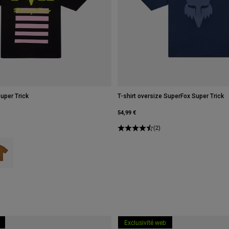
Super Trick
T-shirt oversize SuperFox Super Trick
54,99 €
(2)
type of Noir.
ct swatch type of Marron.
Exclusivité web