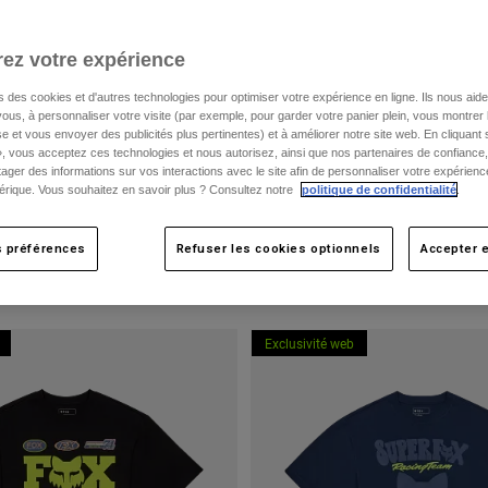
ez votre expérience
s des cookies et d'autres technologies pour optimiser votre expérience en ligne. Ils nous aid
ous, à personnaliser votre visite (par exemple, pour garder votre panier plein, vous montrer 
e et vous envoyer des publicités plus pertinentes) et à améliorer notre site web. En cliquant
», vous acceptez ces technologies et nous autorisez, ainsi que nos partenaires de confiance, 
artager des informations sur vos interactions avec le site afin de personnaliser votre expérienc
rique. Vous souhaitez en savoir plus ? Consultez notre
politique de confidentialité
.
s préférences
Refuser les cookies optionnels
Accepter e
Exclusivité web