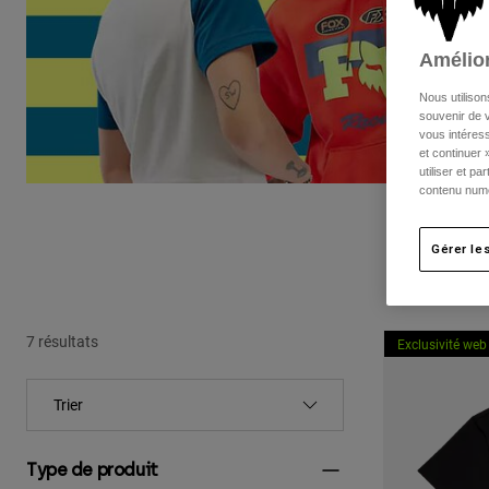
Amélior
Nous utilison
souvenir de v
vous intéress
et continuer 
utiliser et p
contenu numé
Gérer le
7 résultats
Exclusivité web
Type de produit