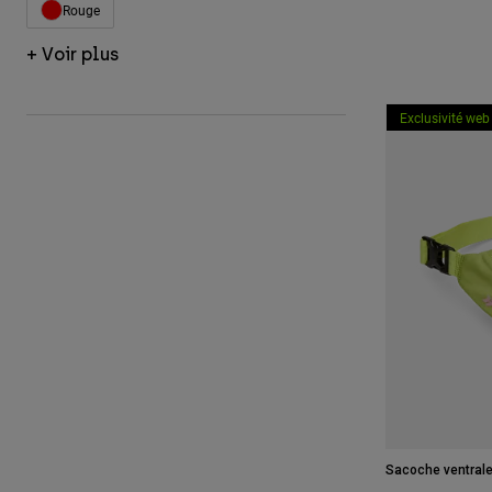
Rouge
Affiner par Couleur : Rouge
+ Voir plus
Exclusivité web
Sacoche ventrale