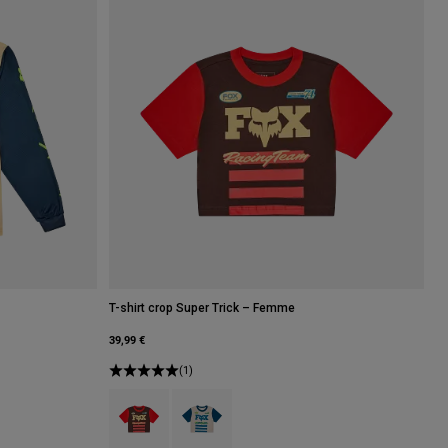
T-shirt crop Super Trick – Femme
39,99 €
Jaune.
(1)
Product swatch type of Marron.
Product swatch type of Crème.