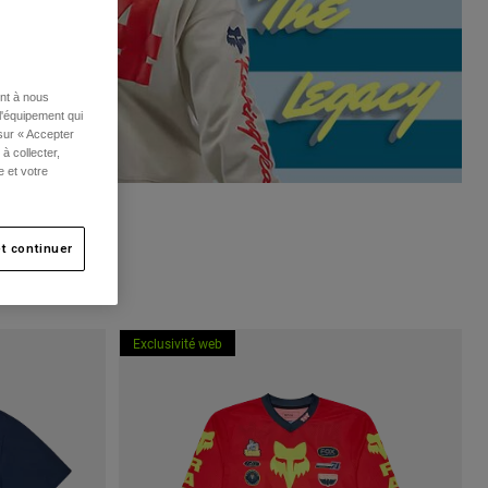
ent à nous
l'équipement qui
 sur « Accepter
à collecter,
e et votre
t continuer
Exclusivité web