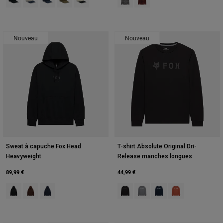
Nouveau
Nouveau
Sweat à capuche Fox Head
T-shirt Absolute Original Dri-
Heavyweight
Release manches longues
89,99 €
44,99 €
Product swatch type of Noir.
Product swatch type of Café.
Product swatch type of Bleu minuit.
Product swatch type of Noir.
Product swatch type of Gris 
Product swatch type of
Product swatch ty