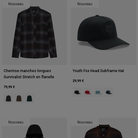
Nouveau
Nouveau
Chemise manches longues
Youth Fox Head Subframe Hat
Survivalist Stretch en flanelle
29,99 €
79,99 €
Product swatch type of Noir.
Product swatch type of Rou
Product swatch type of 
Product swatch ty
Product swatch type of Noir.
Product swatch type of Brun Sucre.
Product swatch type of Deep Fern.
Nouveau
Nouveau