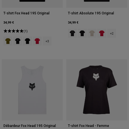
T-shirt Fox Head 195 Original
T-shirt Absolute 195 Original
34,99 €
34,99 €
(1)
Product swatch type of Noir.
Product swatch type of Noir.
Product swatch type of 
Product swatch t
+2
Product swatch type of Vert Armée.
Product swatch type of Noir.
Product swatch type of Noir.
Product swatch type of Rouge flamme.
+3
Débardeur Fox Head 195 Original
T-shirt Fox Head - Femme