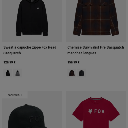
Sweat à capuche zippé Fox Head
Chemise Survivalist Fire Sasquatch
Sasquatch
manches longues
129,99 €
159,99 €
Product swatch type of Noir.
Product swatch type of Gris graphite chiné.
Product swatch type of Marron fo
Product swatch type of Gris
Nouveau