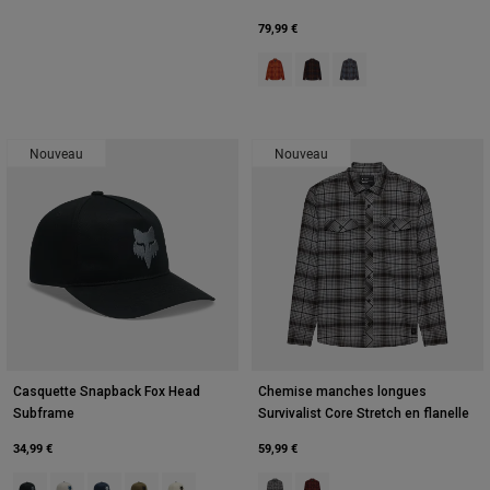
79,99 €
Product swatch type of Vert Cogn
Product swatch type of Marr
Product swatch type of
Nouveau
Nouveau
Casquette Snapback Fox Head
Chemise manches longues
Subframe
Survivalist Core Stretch en flanelle
34,99 €
59,99 €
Product swatch type of Noir.
Product swatch type of Blanc craie.
Product swatch type of Bleu minuit.
Product swatch type of Vert olive.
Product swatch type of Pearl White.
Product swatch type of Gris Acier.
Product swatch type of Ambe