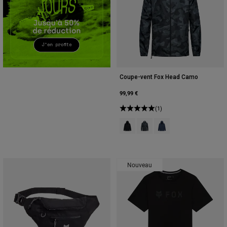
Accessoires
Tous les accessoires
Sacs et sacs à dos
Chapeaux et Casquettes
Voir tout
Coupe-vent Fox Head Camo
99,99 €
(1)
Product swatch type of Noir.
Product swatch type of Camo
Product swatch type of
Nouveau