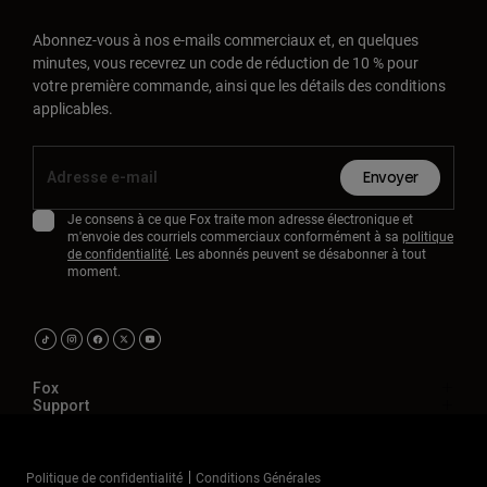
Accessoires
Abonnez-vous à nos e-mails commerciaux et, en quelques
minutes, vous recevrez un code de réduction de 10 % pour
Tous les accessoires
votre première commande, ainsi que les détails des conditions
Sacs et sacs à dos
applicables.
Chapeaux et Casquettes
Voir tout
Envoyer
Je consens à ce que Fox traite mon adresse électronique et
m'envoie des courriels commerciaux conformément à sa
politique
de confidentialité
. Les abonnés peuvent se désabonner à tout
moment.
Fox
Support
Politique de confidentialité
Conditions Générales