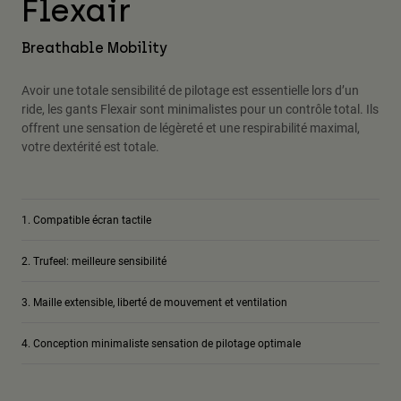
Flexair
Accessoires
Breathable Mobility
Tous les accessoires
Sacs et sacs à dos
Avoir une totale sensibilité de pilotage est essentielle lors d’un
ride, les gants Flexair sont minimalistes pour un contrôle total. Ils
Chapeaux et Casquettes
offrent une sensation de légèreté et une respirabilité maximal,
Voir tout
votre dextérité est totale.
Compatible écran tactile
Trufeel: meilleure sensibilité
Maille extensible, liberté de mouvement et ventilation
Conception minimaliste sensation de pilotage optimale