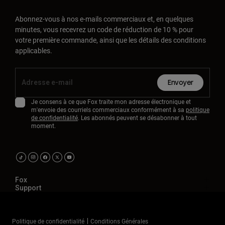
Accessoires
Abonnez-vous à nos e-mails commerciaux et, en quelques
minutes, vous recevrez un code de réduction de 10 % pour
Tous les accessoires
votre première commande, ainsi que les détails des conditions
Sacs et sacs à dos
applicables.
Chapeaux et Casquettes
Voir tout
Envoyer
Je consens à ce que Fox traite mon adresse électronique et
m'envoie des courriels commerciaux conformément à sa
politique
de confidentialité
. Les abonnés peuvent se désabonner à tout
moment.
Fox
Support
Politique de confidentialité
Conditions Générales