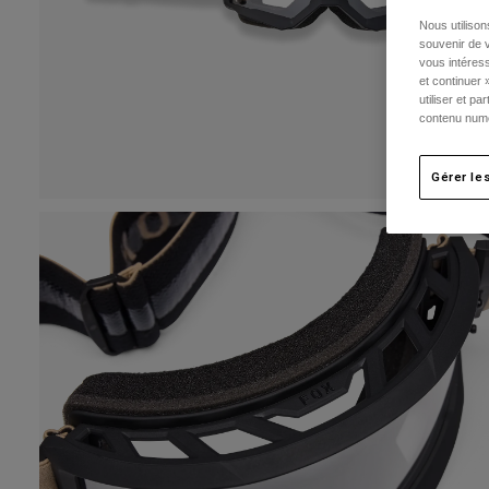
Nous utilison
souvenir de v
vous intéress
et continuer 
utiliser et p
contenu numé
Gérer le