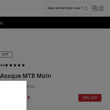
Connexion
Que recherchez-vous ?
0
VTT
vis
Masque MTB Main
rticle n°
33338-355-OS
rice reduced from
to
34,99 €
22,74 €
35% OFF