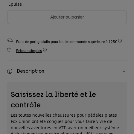
Épuisé
Accessoires
Ajouter au panier
Tous les accessoires
Sacs et sacs à dos
Chapeaux et Casquettes
Frais de port gratuits pour toute commande supérieure à 125€
Voir tout
Retours simples
Description
Saisissez la liberté et le
contrôle
Les toutes nouvelles chaussures pour pédales plates
Fox Union ont été conçues pour vous faire vivre de
nouvelles aventures en VTT, avec un meilleur système
d'ajustement pour votre plus grand kiff ! La version