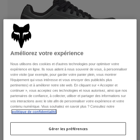
Pantalons
Protections
Pantalons
Chemises
Pantalons
Masques
Voir tout
Gants
Chaussettes
Shorts
Voir tout
Vestes
Vestes
Femme
Améliorez votre expérience
Protections
T-shirts et tops
Gants
Moto
Nous utilisons des cookies et d'autres technologies pour optimiser votre
Masques
Sweats et Pulls
expérience en ligne. Ils nous aident à nous souvenir de vous, à personnaliser
Protections
Casques
votre visite (par exemple, pour garder votre panier plein, vous montrer
Vestes
l'équipement qui vous intéresse et vous envoyer des publicités plus
Chaussettes
Maillots
pertinentes) et à améliorer notre site web. En cliquant sur « Accepter et
Pantalons
Masques
Avis
continuer », vous acceptez ces technologies et nous autorisez, ainsi que nos
Pantalons
partenaires de confiance, à collecter, utiliser et partager des informations sur
Sacs et accessoires
Chemises
vos interactions avec le site afin de personnaliser votre expérience et votre
Chaussures pour pédales plates Fox
Bottes
Chaussettes
contenu numérique. Vous souhaitez en savoir plus ? Consultez notre
Voir tout
Union
politique de confidentialité
.
Pièces de rechange
Protections
Accessoires
Article n°
29354-330-45
Gants
Gérer les préférences
Enfants
Masques
Pièces de rechange
Price reduced from
to
149,99 €
97,49 €
35% OFF