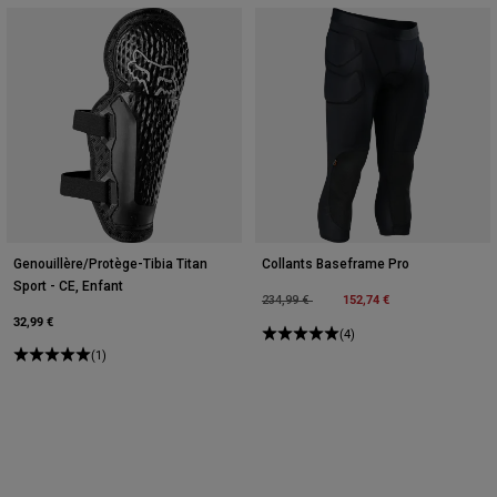
Genouillère/Protège-Tibia Titan
Collants Baseframe Pro
Sport - CE, Enfant
Price reduced from
to
152,74 €
234,99 €
32,99 €
(4)
(1)