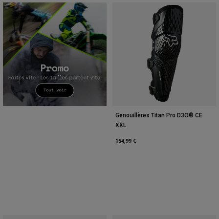
Genouillères Titan Pro D3O® CE
XXL
154,99 €