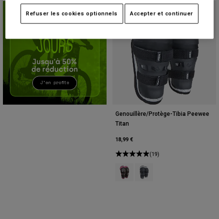
Accessoires
Meilleure vente
Refuser les cookies optionnels
Accepter et continuer
Tous les accessoires
Sacs et sacs à dos
Chapeaux et Casquettes
Voir tout
Genouillère/Protège-Tibia Peewee
Titan
18,99 €
(19)
Product swatch type of Noir/Rose
Product swatch type of Noi