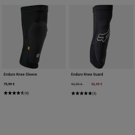
Enduro Knee Sleeve
Enduro Knee Guard
79,99 €
Price reduced from
to
56,99 €
94,99 €
(8)
(3)