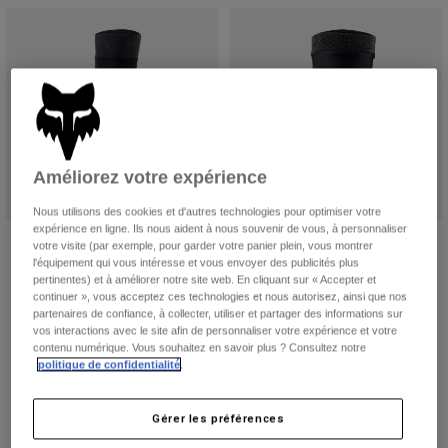
Vestes
Explorer Moto
T-shirts
Chaussettes
Sweats et Pulls
Voir tout
Product Help
Voir tout
Explorer VTT
Guide équipements MOTO
Vêtements Casual
Product Help
Accessoires
Guide d'entretien d'un casque
Améliorez votre expérience
Guide équipements VTT
Tops
Guide d'entretien des bottes
Chapeaux et Casquettes
Nous utilisons des cookies et d'autres technologies pour optimiser votre
Sweats et Pulls
expérience en ligne. Ils nous aident à nous souvenir de vous, à personnaliser
Guide d'entretien d'un casque
Sacs et sacs à dos
Genouillère/Protège-tibia Launch
Genouillères Launch — Junior
votre visite (par exemple, pour garder votre panier plein, vous montrer
Vestes
l'équipement qui vous intéresse et vous envoyer des publicités plus
Chaussettes
99,99 €
74,99 €
pertinentes) et à améliorer notre site web. En cliquant sur « Accepter et
Pantalons
continuer », vous acceptez ces technologies et nous autorisez, ainsi que nos
(6)
(3)
Stickers
partenaires de confiance, à collecter, utiliser et partager des informations sur
Shorts
vos interactions avec le site afin de personnaliser votre expérience et votre
Autres accessoires
contenu numérique. Vous souhaitez en savoir plus ? Consultez notre
Short-de-Bain
Voir tout
politique de confidentialité
.
Voir tout
Gérer les préférences