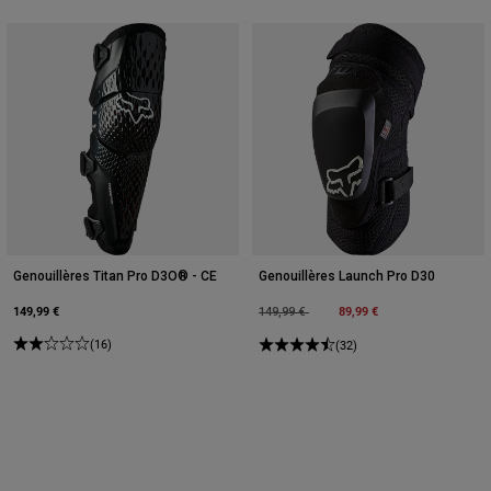
Genouillères Titan Pro D3O® - CE
Genouillères Launch Pro D30
149,99 €
Price reduced from
to
89,99 €
149,99 €
(16)
(32)