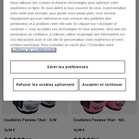
(2)
(1)
Vestes
Nous utilisons des cookies et d'autres technologies pour optimiser votre
Explorer Moto
T-shirts
expérience en ligne. Ils nous aident à nous souvenir de vous, à personnaliser
Chaussettes
votre visite (par exemple, pour garder votre panier plein, vous montrer
Sweats et Pulls
l'équipement qui vous intéresse et vous envoyer des publicités plus
Voir tout
pertinentes) et à améliorer notre site web. En cliquant sur « Accepter et
Product Help
Voir tout
Explorer VTT
continuer », vous acceptez ces technologies et nous autorisez, ainsi que nos
partenaires de confiance, à collecter, utiliser et partager des informations sur
Guide équipements MOTO
vos interactions avec le site afin de personnaliser votre expérience et votre
contenu numérique. Vous souhaitez en savoir plus ? Consultez notre
Vêtements Casual
Product Help
Accessoires
Guide d'entretien d'un casque
politique de confidentialité
.
Meilleure vente
Meilleure vente
Guide équipements VTT
Tops
Guide d'entretien des bottes
Chapeaux et Casquettes
Gérer les préférences
Sweats et Pulls
Guide d'entretien d'un casque
Sacs et sacs à dos
Vestes
Chaussettes
Refuser les cookies optionnels
Accepter et continuer
Pantalons
Stickers
Shorts
Autres accessoires
Short-de-Bain
Voir tout
Voir tout
Coudières Peewee Titan - S/M
Coudières Peewee Titan - M/L
16,99 €
16,99 €