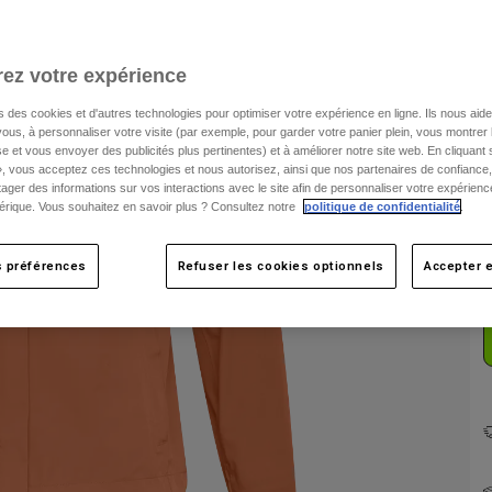
C
ez votre expérience
s des cookies et d'autres technologies pour optimiser votre expérience en ligne. Ils nous aid
ous, à personnaliser votre visite (par exemple, pour garder votre panier plein, vous montrer 
e et vous envoyer des publicités plus pertinentes) et à améliorer notre site web. En cliquant
», vous acceptez ces technologies et nous autorisez, ainsi que nos partenaires de confiance, 
artager des informations sur vos interactions avec le site afin de personnaliser votre expérienc
rique. Vous souhaitez en savoir plus ? Consultez notre
politique de confidentialité
.
s préférences
Refuser les cookies optionnels
Accepter e