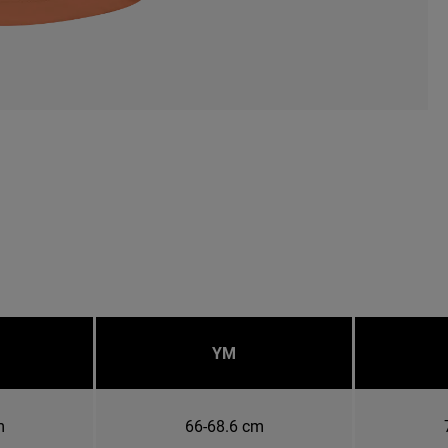
YM
m
66-68.6 cm