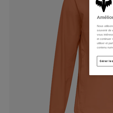
Amélior
Nous utilison
souvenir de v
vous intéress
et continuer 
utiliser et p
contenu numé
Gérer le