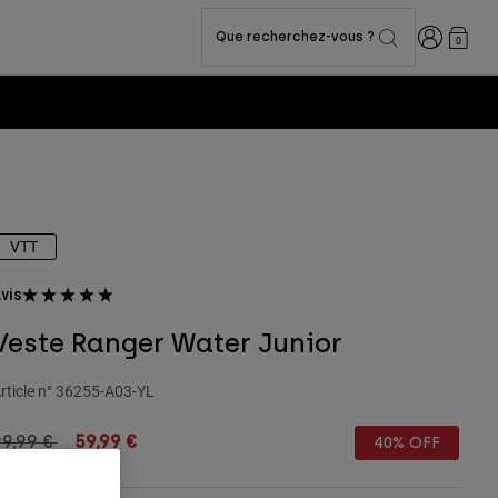
Connexion
Que recherchez-vous ?
0
VTT
vis
Veste Ranger Water Junior
rticle n°
36255-A03-YL
rice reduced from
to
99,99 €
59,99 €
40% OFF