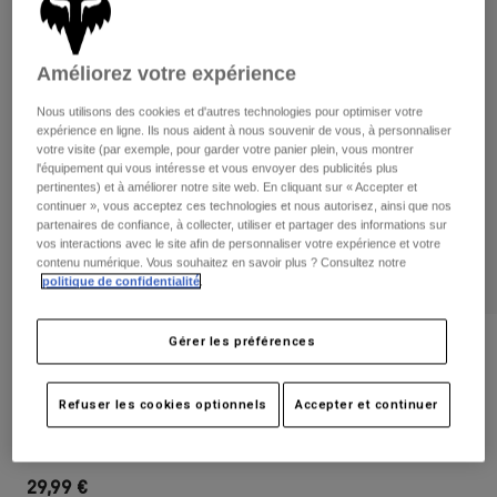
Pantalons
Protections
Pantalons
Chemises
Pantalons
Masques
Améliorez votre expérience
Voir tout
Gants
Chaussettes
Shorts
Nous utilisons des cookies et d'autres technologies pour optimiser votre
Voir tout
expérience en ligne. Ils nous aident à nous souvenir de vous, à personnaliser
Vestes
votre visite (par exemple, pour garder votre panier plein, vous montrer
Vestes
Femme
l'équipement qui vous intéresse et vous envoyer des publicités plus
Protections
pertinentes) et à améliorer notre site web. En cliquant sur « Accepter et
continuer », vous acceptez ces technologies et nous autorisez, ainsi que nos
T-shirts et tops
Gants
Moto
partenaires de confiance, à collecter, utiliser et partager des informations sur
Masques
Sweats et Pulls
vos interactions avec le site afin de personnaliser votre expérience et votre
Protections
contenu numérique. Vous souhaitez en savoir plus ? Consultez notre
Casques
Vestes
politique de confidentialité
.
Chaussettes
Maillots
Pantalons
Masques
Pantalons
Gérer les préférences
Sacs et accessoires
Chemises
Avis
Bottes
Chaussettes
Voir tout
Casquette Snapback Camo 110 - Junior
Pièces de rechange
Protections
Refuser les cookies optionnels
Accepter et continuer
Accessoires
Gants
Article n°
31808-247-OS
Enfants
Masques
Pièces de rechange
29,99 €