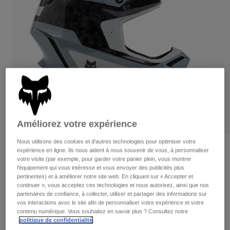
Pantalons
Protections
Pantalons
Chemises
Pantalons
Masques
Voir tout
Gants
Chaussettes
Shorts
Voir tout
Vestes
Vestes
Femme
Protections
T-shirts et tops
Gants
Moto
Masques
Sweats et Pulls
Protections
Casques
Améliorez votre expérience
Vestes
Chaussettes
Maillots
Nous utilisons des cookies et d'autres technologies pour optimiser votre
Pantalons
Masques
Avis
expérience en ligne. Ils nous aident à nous souvenir de vous, à personnaliser
Pantalons
votre visite (par exemple, pour garder votre panier plein, vous montrer
Sacs et accessoires
Chemises
l'équipement qui vous intéresse et vous envoyer des publicités plus
Casque V3 RS Infinite
Bottes
Chaussettes
pertinentes) et à améliorer notre site web. En cliquant sur « Accepter et
Voir tout
Pièces de rechange
continuer », vous acceptez ces technologies et nous autorisez, ainsi que nos
Protections
Article n°
32993-276-XS
partenaires de confiance, à collecter, utiliser et partager des informations sur
Accessoires
Gants
vos interactions avec le site afin de personnaliser votre expérience et votre
contenu numérique. Vous souhaitez en savoir plus ? Consultez notre
629,99 €
Enfants
Masques
Pièces de rechange
politique de confidentialité
.