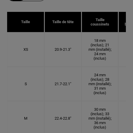
Taille
Taille
Taille de tête
coussinets
bonn
18 mm
(inclus); 21
XS
20.9-21.3"
mm (installé);
6 5
24 mm
(inclus)
24 mm
(inclus); 28
S
21.7-22.1"
mm (installé);
6
31 mm
(inclus)
30 mm
(inclus); 33
M
22.4-22.8"
mm (installé);
7 1
36 mm
(inclus)