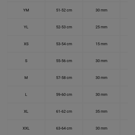
YM
51-52 cm
30 mm
16.
YL
52-53 cm
25 mm
16.
XS
53-54 cm
15 mm
16.
S
55-56 cm
30 mm
17.
M
57-58 cm
30 mm
18.
L
59-60 cm
30 mm
18.
XL
61-62 cm
35 mm
19.
XXL
63-64 cm
30 mm
20.