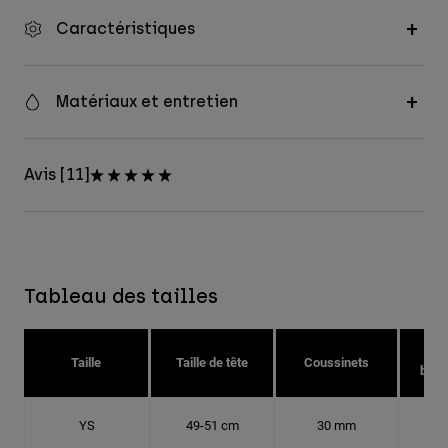
Caractéristiques
Matériaux et entretien
Avis [11]
Tableau des tailles
Taille
Taille de tête
Coussinets
bonn
YS
49-51 cm
30 mm
15.