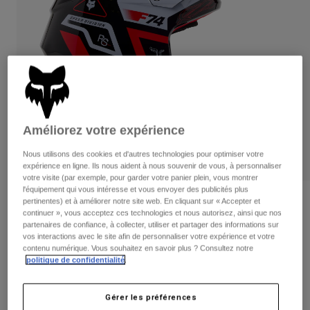
Pantalons
Protections
Pantalons
Chemises
Pantalons
Masques
Voir tout
Gants
Chaussettes
Shorts
Voir tout
Vestes
Vestes
Femme
Protections
Améliorez votre expérience
T-shirts et tops
Gants
Moto
Masques
Sweats et Pulls
Nous utilisons des cookies et d'autres technologies pour optimiser votre
Protections
Casques
expérience en ligne. Ils nous aident à nous souvenir de vous, à personnaliser
Vestes
votre visite (par exemple, pour garder votre panier plein, vous montrer
Chaussettes
Maillots
l'équipement qui vous intéresse et vous envoyer des publicités plus
Pantalons
Masques
Avis
pertinentes) et à améliorer notre site web. En cliquant sur « Accepter et
Pantalons
continuer », vous acceptez ces technologies et nous autorisez, ainsi que nos
Sacs et accessoires
Chemises
partenaires de confiance, à collecter, utiliser et partager des informations sur
Casque V1 Race Spec
Bottes
Chaussettes
vos interactions avec le site afin de personnaliser votre expérience et votre
Voir tout
contenu numérique. Vous souhaitez en savoir plus ? Consultez notre
Pièces de rechange
Protections
Article n°
33000-110-XS
politique de confidentialité
.
Accessoires
Gants
Price reduced from
to
229,99 €
172,49 €
25% OFF
Enfants
Masques
Pièces de rechange
Gérer les préférences