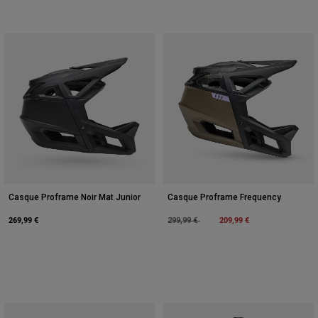
Casque Proframe Noir Mat Junior
Casque Proframe Frequency
269,99 €
Price reduced from
to
209,99 €
299,99 €