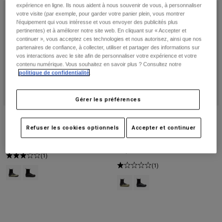
expérience en ligne. Ils nous aident à nous souvenir de vous, à personnaliser
votre visite (par exemple, pour garder votre panier plein, vous montrer
l'équipement qui vous intéresse et vous envoyer des publicités plus
pertinentes) et à améliorer notre site web. En cliquant sur « Accepter et
continuer », vous acceptez ces technologies et nous autorisez, ainsi que nos
partenaires de confiance, à collecter, utiliser et partager des informations sur
vos interactions avec le site afin de personnaliser votre expérience et votre
contenu numérique. Vous souhaitez en savoir plus ? Consultez notre
politique de confidentialité
.
Gérer les préférences
Chaussures Fox Union All Weather
Chaussures pour pédales
Flat
automatiques Fox Union BOA® All
Refuser les cookies optionnels
Accepter et continuer
Weather
249,99 €
279,99 €
(1)
(1)
Product swatch type of Rouge Adobe.
Product swatch type of Noir.
Product swatch type of Rouge Ad
Product swatch type of Noir.