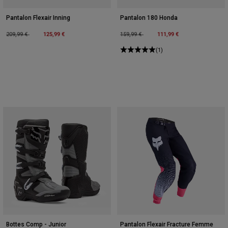
Pantalon Flexair Inning
Pantalon 180 Honda
Price reduced from
to
125,99 €
Price reduced from
to
111,99 €
209,99 €
159,99 €
(1)
Bottes Comp - Junior
Pantalon Flexair Fracture Femme