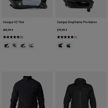
Casque V3 Tine
Casque Dropframe Pro Kairos
469,99 €
279,99 €
(3)
(1)
Product swatch type of Noir.
Product swatch type of Rouge canneberge.
Product swatch type of Bleu cré crépusculaire.
Product swatch type of Blanc.
Product swatch type of Noir.
Product swatch type of Turq