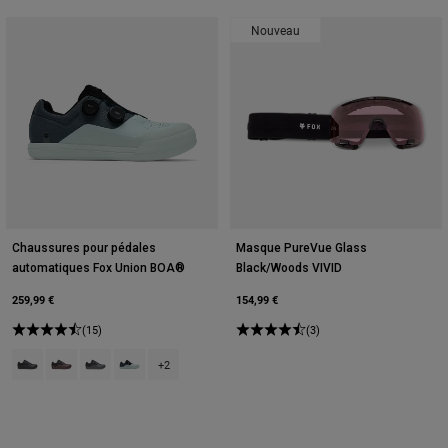
Nouveau
Chaussures pour pédales
Masque PureVue Glass
automatiques Fox Union BOA®
Black/Woods VIVID
259,99 €
154,99 €
(15)
(3)
Product swatch type of Noir.
Product swatch type of Marron Cacao.
Product swatch type of Gris Ombre Foncé.
Product swatch type of Bleu givré.
+2