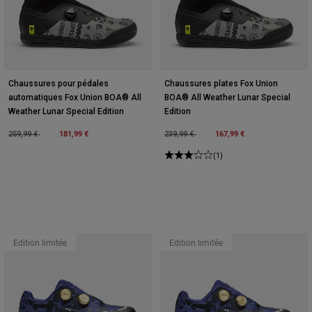
Chaussures pour pédales
Chaussures plates Fox Union
automatiques Fox Union BOA® All
BOA® All Weather Lunar Special
Weather Lunar Special Edition
Edition
Price reduced from
to
181,99 €
Price reduced from
to
167,99 €
259,99 €
239,99 €
(1)
Edition limitée
Edition limitée