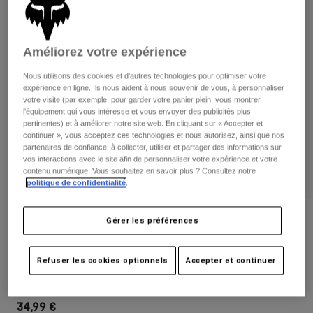
Pantalons
Protections
Pantalons
Chemises
Pantalons
Masques
Voir tout
Améliorez votre expérience
Gants
Chaussettes
Shorts
Nous utilisons des cookies et d'autres technologies pour optimiser votre
Voir tout
Vestes
expérience en ligne. Ils nous aident à nous souvenir de vous, à personnaliser
Vestes
Femme
votre visite (par exemple, pour garder votre panier plein, vous montrer
l'équipement qui vous intéresse et vous envoyer des publicités plus
Protections
pertinentes) et à améliorer notre site web. En cliquant sur « Accepter et
T-shirts et tops
Gants
Moto
continuer », vous acceptez ces technologies et nous autorisez, ainsi que nos
partenaires de confiance, à collecter, utiliser et partager des informations sur
Masques
Sweats et Pulls
vos interactions avec le site afin de personnaliser votre expérience et votre
Protections
Casques
contenu numérique. Vous souhaitez en savoir plus ? Consultez notre
Vestes
politique de confidentialité
.
Chaussettes
Maillots
Pantalons
Masques
Pantalons
Sacs et accessoires
Chemises
Avis
Gérer les préférences
Bottes
Chaussettes
Voir tout
Casquette Trucker Boundary — Femme
Pièces de rechange
Protections
Refuser les cookies optionnels
Accepter et continuer
Accessoires
Gants
Article n°
32131
Enfants
Masques
Pièces de rechange
34,99 €