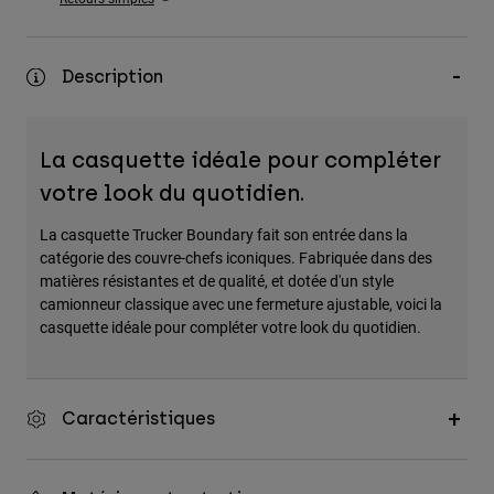
Accessoires
Tous les accessoires
Description
Sacs et sacs à dos
Chapeaux et Casquettes
La casquette idéale pour compléter
Voir tout
votre look du quotidien.
La casquette Trucker Boundary fait son entrée dans la
catégorie des couvre-chefs iconiques. Fabriquée dans des
matières résistantes et de qualité, et dotée d'un style
camionneur classique avec une fermeture ajustable, voici la
casquette idéale pour compléter votre look du quotidien.
Caractéristiques