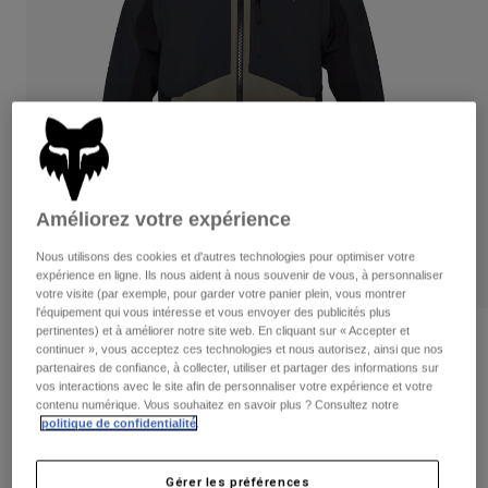
Pantalons
Protections
Pantalons
Chemises
Pantalons
Masques
Voir tout
Gants
Chaussettes
Shorts
Voir tout
Vestes
Vestes
Femme
Protections
T-shirts et tops
Gants
Moto
Améliorez votre expérience
Masques
Sweats et Pulls
Protections
Nous utilisons des cookies et d'autres technologies pour optimiser votre
Casques
Vestes
expérience en ligne. Ils nous aident à nous souvenir de vous, à personnaliser
Chaussettes
Maillots
votre visite (par exemple, pour garder votre panier plein, vous montrer
Pantalons
Masques
l'équipement qui vous intéresse et vous envoyer des publicités plus
Pantalons
pertinentes) et à améliorer notre site web. En cliquant sur « Accepter et
Sacs et accessoires
Chemises
Avis
continuer », vous acceptez ces technologies et nous autorisez, ainsi que nos
Bottes
Chaussettes
partenaires de confiance, à collecter, utiliser et partager des informations sur
Voir tout
Veste Ranger Off-Road Softshell
vos interactions avec le site afin de personnaliser votre expérience et votre
Pièces de rechange
Protections
contenu numérique. Vous souhaitez en savoir plus ? Consultez notre
Accessoires
politique de confidentialité
.
Gants
Article n°
33735-469-S
Enfants
Masques
Pièces de rechange
169,99 €
Gérer les préférences