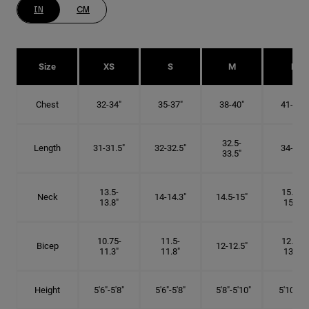
IN
CM
Size
XS
S
M
L
Chest
32-34"
35-37"
38-40"
41-43"
32.5-
Length
31-31.5"
32-32.5"
34-35"
33.5"
13.5-
15.25-
Neck
14-14.3"
14.5-15"
13.8"
15.5"
10.75-
11.5-
12.75-
Bicep
12-12.5"
11.3"
11.8"
13.3"
Height
5'6"-5'8"
5'6"-5'8"
5'8"-5'10"
5'10"- 6'