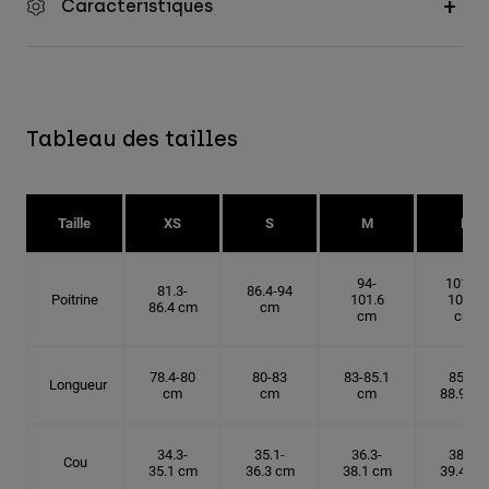
Caractéristiques
Tableau des tailles
Taille
XS
S
M
L
94-
101.6-
81.3-
86.4-94
Poitrine
101.6
109.2
86.4 cm
cm
cm
cm
78.4-80
80-83
83-85.1
85.1-
Longueur
cm
cm
cm
88.9 cm
34.3-
35.1-
36.3-
38.1-
Cou
35.1 cm
36.3 cm
38.1 cm
39.4 cm