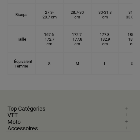
27.3-
28.7-30
30-31.8
31.8-
Biceps
28.7 cm
cm
cm
33.8 cm
167.6-
172.7-
177.8-
180.3-
Taille
172.7
177.8
182.9
185.5
cm
cm
cm
cm
Équivalent
S
M
L
XL
Femme
Top Catégories
VTT
Moto
Accessoires