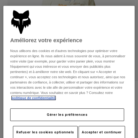
Pantalons
Protections
Pantalons
Chemises
Pantalons
Masques
Voir tout
Gants
Chaussettes
Shorts
Voir tout
Vestes
Améliorez votre expérience
Vestes
Femme
Nous utilisons des cookies et d'autres technologies pour optimiser votre
Protections
expérience en ligne. Ils nous aident à nous souvenir de vous, à personnaliser
T-shirts et tops
Gants
Moto
votre visite (par exemple, pour garder votre panier plein, vous montrer
Masques
l'équipement qui vous intéresse et vous envoyer des publicités plus
Sweats et Pulls
pertinentes) et à améliorer notre site web. En cliquant sur « Accepter et
Protections
Casques
Vestes
continuer », vous acceptez ces technologies et nous autorisez, ainsi que nos
Chaussettes
partenaires de confiance, à collecter, utiliser et partager des informations sur
Maillots
Pantalons
Masques
vos interactions avec le site afin de personnaliser votre expérience et votre
Tee-Shirt Premium Replical
Pantalons
contenu numérique. Vous souhaitez en savoir plus ? Consultez notre
Sacs et accessoires
Chemises
politique de confidentialité
.
Bottes
Chaussettes
Article n°
29068
Voir tout
Pièces de rechange
Protections
Gérer les préférences
Price reduced from
to
Accessoires
29,99 €
15,00 €
50% OFF
Gants
Enfants
Masques
Pièces de rechange
Refuser les cookies optionnels
Accepter et continuer