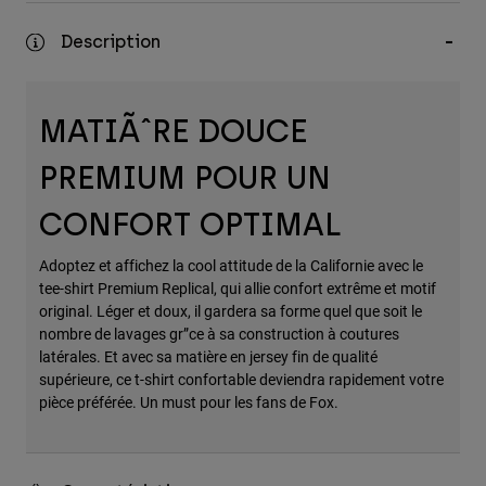
Accessoires
Description
Tous les accessoires
Sacs et sacs à dos
MATIÃˆRE DOUCE
Chapeaux et Casquettes
Voir tout
PREMIUM POUR UN
CONFORT OPTIMAL
Adoptez et affichez la cool attitude de la Californie avec le
tee-shirt Premium Replical, qui allie confort extrême et motif
original. Léger et doux, il gardera sa forme quel que soit le
nombre de lavages gr”ce à sa construction à coutures
latérales. Et avec sa matière en jersey fin de qualité
supérieure, ce t-shirt confortable deviendra rapidement votre
pièce préférée. Un must pour les fans de Fox.