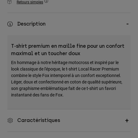
Retours simples
Accessoires
Tous les accessoires
Description
Sacs et sacs à dos
Chapeaux et Casquettes
T-shirt premium en maille fine pour un confort
Voir tout
maximal et un toucher doux
En hommage à notre héritage motocross et inspiré par le
look classique de l'époque, le t-shirt Local Racer Premium
combine le style Fox intemporel à un confort exceptionnel.
Léger, doux et confectionné en coton de qualité supérieure,
son graphisme emblématique fait de ce t-shirt un favori
instantané des fans de Fox.
Caractéristiques