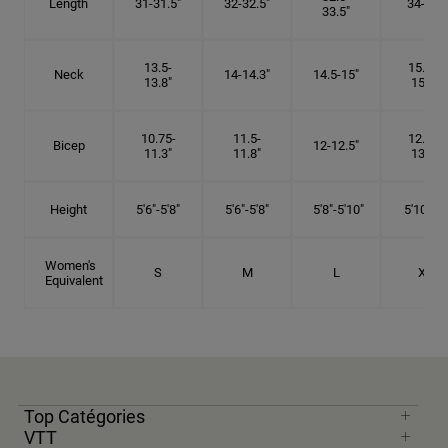
Length
31-31.5"
32-32.5"
34-35"
33.5"
13.5-
15.25-
Neck
14-14.3"
14.5-15"
13.8"
15.5"
10.75-
11.5-
12.75-
Bicep
12-12.5"
11.3"
11.8"
13.3"
Height
5'6"-5'8"
5'6"-5'8"
5'8"-5'10"
5'10"- 6'
Women's
S
M
L
XL
Equivalent
Top Catégories
VTT