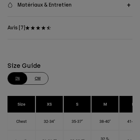
Matériaux & Entretien
Avis [7]
Size Guide
IN
CM
Size
XS
S
M
L
Chest
32-34"
35-37"
38-40"
41-43"
32.5-