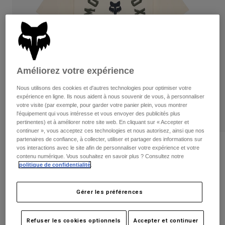
Pantalons
Protections
Pantalons
Chemises
Pantalons
Masques
Voir tout
Gants
Chaussettes
Shorts
Voir tout
Vestes
Améliorez votre expérience
Vestes
Femme
Protections
Nous utilisons des cookies et d'autres technologies pour optimiser votre
T-shirts et tops
Gants
Moto
expérience en ligne. Ils nous aident à nous souvenir de vous, à personnaliser
votre visite (par exemple, pour garder votre panier plein, vous montrer
Masques
Sweats et Pulls
l'équipement qui vous intéresse et vous envoyer des publicités plus
Protections
Casques
pertinentes) et à améliorer notre site web. En cliquant sur « Accepter et
Vestes
continuer », vous acceptez ces technologies et nous autorisez, ainsi que nos
Chaussettes
Maillots
partenaires de confiance, à collecter, utiliser et partager des informations sur
Pantalons
Masques
Avis
vos interactions avec le site afin de personnaliser votre expérience et votre
Pantalons
Sacs et accessoires
contenu numérique. Vous souhaitez en savoir plus ? Consultez notre
Chemises
politique de confidentialité
.
T-shirt Local Racer Premium
Bottes
Chaussettes
Voir tout
Pièces de rechange
Protections
Article n°
36471
Accessoires
Gérer les préférences
Gants
Price reduced from
to
29,99 €
20,99 €
30% OFF
Enfants
Masques
Pièces de rechange
Refuser les cookies optionnels
Accepter et continuer