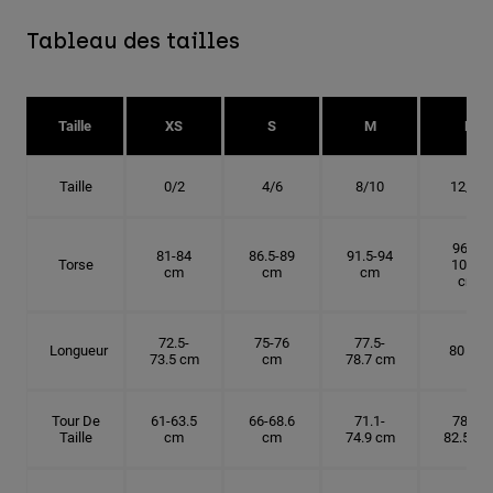
Tableau des tailles
Taille
XS
S
M
L
Taille
0/2
4/6
8/10
12/14
96.5-
81-84
86.5-89
91.5-94
Torse
101.5
cm
cm
cm
cm
72.5-
75-76
77.5-
Longueur
80 cm
73.5 cm
cm
78.7 cm
Tour De
61-63.5
66-68.6
71.1-
78.7-
Taille
cm
cm
74.9 cm
82.5 cm