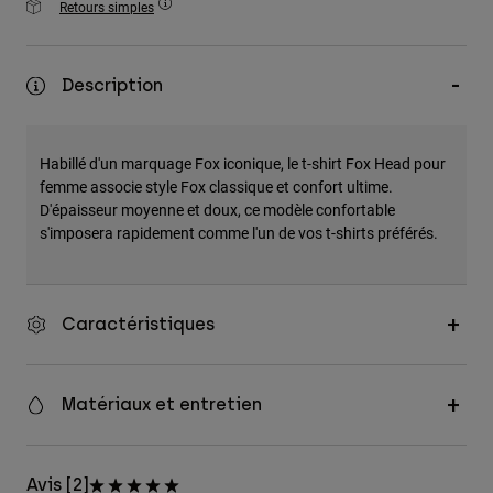
Retours simples
Accessoires
Tous les accessoires
Description
Sacs et sacs à dos
Chapeaux et Casquettes
Habillé d'un marquage Fox iconique, le t-shirt Fox Head pour
Voir tout
femme associe style Fox classique et confort ultime.
D'épaisseur moyenne et doux, ce modèle confortable
s'imposera rapidement comme l'un de vos t-shirts préférés.
Caractéristiques
Matériaux et entretien
Avis [2]