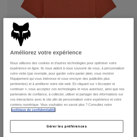
Pantalons
Protections
Pantalons
Chemises
Pantalons
Masques
Voir tout
Gants
Chaussettes
Shorts
Voir tout
Vestes
Vestes
Femme
Protections
Améliorez votre expérience
T-shirts et tops
Gants
Moto
Nous utilisons des cookies et d'autres technologies pour optimiser votre
Masques
Sweats et Pulls
expérience en ligne. Ils nous aident à nous souvenir de vous, à personnaliser
Protections
Casques
votre visite (par exemple, pour garder votre panier plein, vous montrer
Vestes
l'équipement qui vous intéresse et vous envoyer des publicités plus
Chaussettes
Maillots
pertinentes) et à améliorer notre site web. En cliquant sur « Accepter et
Pantalons
Masques
continuer », vous acceptez ces technologies et nous autorisez, ainsi que nos
Avis
Pantalons
partenaires de confiance, à collecter, utiliser et partager des informations sur
Sacs et accessoires
Chemises
vos interactions avec le site afin de personnaliser votre expérience et votre
T-shirt Fox Head - Femme
Bottes
Chaussettes
contenu numérique. Vous souhaitez en savoir plus ? Consultez notre
Voir tout
Pièces de rechange
politique de confidentialité
.
Protections
Article n°
31850
Accessoires
Gants
Gérer les préférences
Price reduced from
to
29,99 €
17,99 €
40% OFF
Enfants
Masques
Pièces de rechange