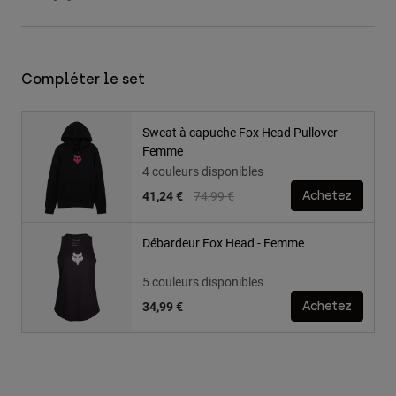
Compléter le set
Sweat à capuche Fox Head Pullover -
Femme
4 couleurs disponibles
Price reduced from
to
41,24 €
74,99 €
Achetez
Débardeur Fox Head - Femme
5 couleurs disponibles
34,99 €
Achetez