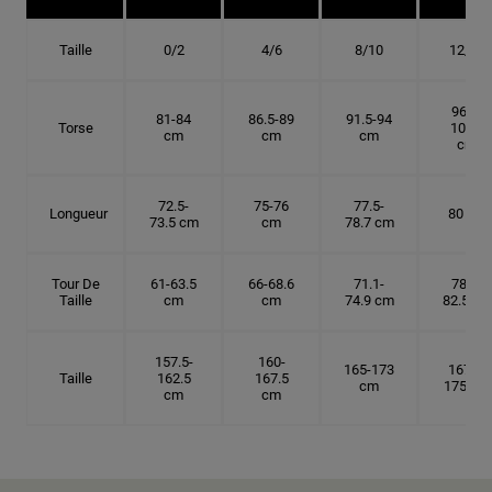
Taille
0/2
4/6
8/10
12/14
96.5-
81-84
86.5-89
91.5-94
Torse
101.5
cm
cm
cm
cm
72.5-
75-76
77.5-
Longueur
80 cm
73.5 cm
cm
78.7 cm
Tour De
61-63.5
66-68.6
71.1-
78.7-
Taille
cm
cm
74.9 cm
82.5 cm
157.5-
160-
165-173
167.5-
Taille
162.5
167.5
cm
175 cm
cm
cm