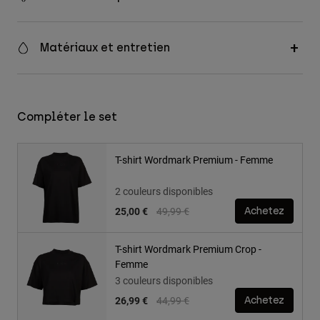
Matériaux et entretien
Compléter le set
T-shirt Wordmark Premium - Femme
2 couleurs disponibles
Price reduced from
to
25,00 €
49,99 €
Achetez
T-shirt Wordmark Premium Crop -
Femme
3 couleurs disponibles
Price reduced from
to
26,99 €
44,99 €
Achetez