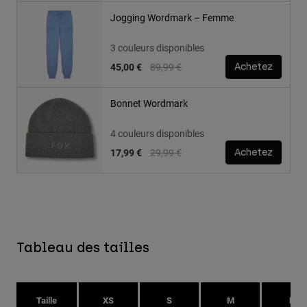
Jogging Wordmark – Femme
3 couleurs disponibles
Price reduced from
to
45,00 €
89,99 €
Achetez
Bonnet Wordmark
4 couleurs disponibles
Price reduced from
to
17,99 €
29,99 €
Achetez
Tableau des tailles
Taille
XS
S
M
L