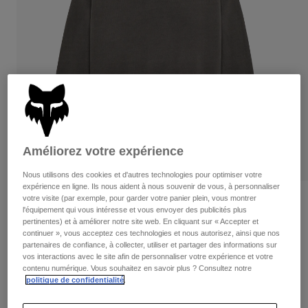
Pantalons
Protections
Pantalons
Chemises
Pantalons
Masques
Voir tout
Gants
Chaussettes
Shorts
Voir tout
Vestes
Vestes
Femme
Protections
T-shirts et tops
Gants
Moto
Masques
Améliorez votre expérience
Sweats et Pulls
Protections
Casques
Vestes
Nous utilisons des cookies et d'autres technologies pour optimiser votre
Chaussettes
Maillots
expérience en ligne. Ils nous aident à nous souvenir de vous, à personnaliser
Pantalons
Masques
votre visite (par exemple, pour garder votre panier plein, vous montrer
Sweat oversize Wordmark – Femme
Pantalons
l'équipement qui vous intéresse et vous envoyer des publicités plus
Sacs et accessoires
Chemises
pertinentes) et à améliorer notre site web. En cliquant sur « Accepter et
Bottes
Chaussettes
Article n°
33140
continuer », vous acceptez ces technologies et nous autorisez, ainsi que nos
Voir tout
partenaires de confiance, à collecter, utiliser et partager des informations sur
Pièces de rechange
Protections
vos interactions avec le site afin de personnaliser votre expérience et votre
Price reduced from
to
Accessoires
84,99 €
50,99 €
40% OFF
contenu numérique. Vous souhaitez en savoir plus ? Consultez notre
Gants
politique de confidentialité
.
Enfants
Masques
Pièces de rechange