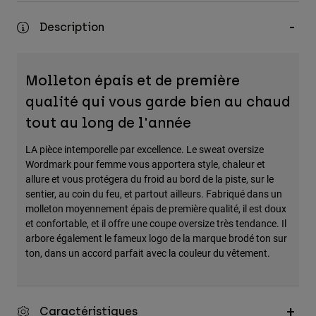
Accessoires
Description
Tous les accessoires
Sacs et sacs à dos
Molleton épais et de première
Chapeaux et Casquettes
qualité qui vous garde bien au chaud
Voir tout
tout au long de l'année
LA pièce intemporelle par excellence. Le sweat oversize
Wordmark pour femme vous apportera style, chaleur et
allure et vous protégera du froid au bord de la piste, sur le
sentier, au coin du feu, et partout ailleurs. Fabriqué dans un
molleton moyennement épais de première qualité, il est doux
et confortable, et il offre une coupe oversize très tendance. Il
arbore également le fameux logo de la marque brodé ton sur
ton, dans un accord parfait avec la couleur du vêtement.
Caractéristiques